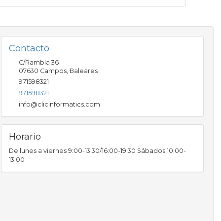
Contacto
C/Rambla 36
07630
Campos
,
Baleares
971598321
971598321
info@clicinformatics.com
Horario
De lunes a viernes 9:00-13:30/16:00-19:30 Sábados 10:00-
13:00