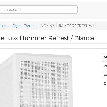
tes
Cajas - Torres
NOX NXHUMMERREFRESHWH
rre Nox Hummer Refresh/ Blanca
M
P
E
D