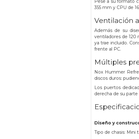
Pese a su formato c
355 mm y CPU de 1
Ventilación a
Además de su diseñ
ventiladores de 120 m
ya trae incluido. Co
frente al PC.
Múltiples pr
Nox Hummer Refresh
discos duros: pudiend
Los puertos dedicad
derecha de su parte f
Especificaci
Diseño y construc
Tipo de chasis: Mini 