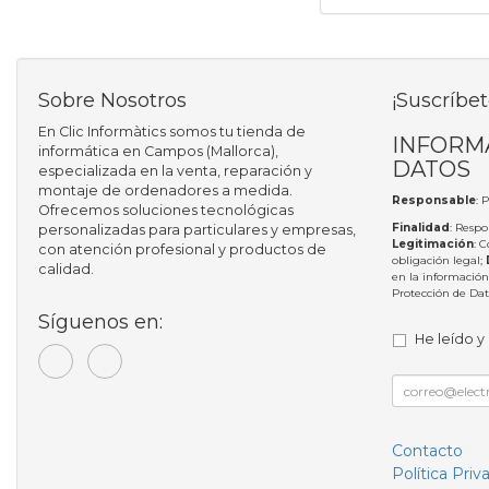
Sobre Nosotros
¡Suscríbet
En Clic Informàtics somos tu tienda de
INFORM
informática en Campos (Mallorca),
DATOS
especializada en la venta, reparación y
montaje de ordenadores a medida.
Responsable
: 
Ofrecemos soluciones tecnológicas
Finalidad
: Respo
personalizadas para particulares y empresas,
Legitimación
: 
con atención profesional y productos de
obligación legal;
calidad.
en la información
Protección de Da
Síguenos en:
He leído y
Contacto
Política Priv