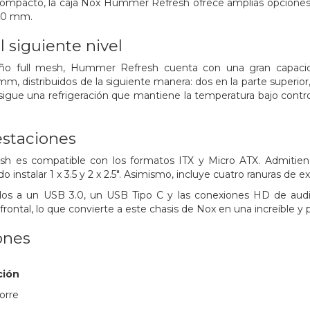
ompacto, la caja Nox Hummer Refresh ofrece amplias opciones d
60 mm.
l siguiente nivel
o full mesh, Hummer Refresh cuenta con una gran capacida
m, distribuidos de la siguiente manera: dos en la parte superior, 
nsigue una refrigeración que mantiene la temperatura bajo contro
estaciones
 es compatible con los formatos ITX y Micro ATX. Admitien
o instalar 1 x 3.5 y 2 x 2.5". Asimismo, incluye cuatro ranuras de e
os a un USB 3.0, un USB Tipo C y las conexiones HD de audio
rontal, lo que convierte a este chasis de Nox en una increíble y 
ones
ción
torre