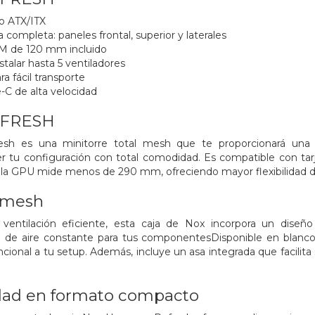
ro ATX/ITX
la completa: paneles frontal, superior y laterales
M de 120 mm incluido
stalar hasta 5 ventiladores
ra fácil transporte
-C de alta velocidad
FRESH
 es una minitorre total mesh que te proporcionará una ven
 tu configuración con total comodidad. Es compatible con tar
la GPU mide menos de 290 mm, ofreciendo mayor flexibilidad d
l mesh
ventilación eficiente, esta caja de Nox incorpora un diseño 
jo de aire constante para tus componentesDisponible en blan
uncional a tu setup. Además, incluye un asa integrada que facilit
dad en formato compacto