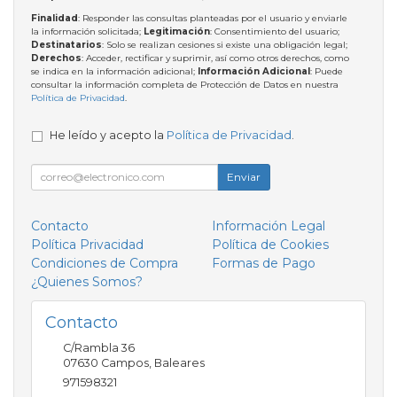
Finalidad
: Responder las consultas planteadas por el usuario y enviarle
la información solicitada;
Legitimación
: Consentimiento del usuario;
Destinatarios
: Solo se realizan cesiones si existe una obligación legal;
Derechos
: Acceder, rectificar y suprimir, así como otros derechos, como
se indica en la información adicional;
Información Adicional
: Puede
consultar la información completa de Protección de Datos en nuestra
Política de Privacidad
.
He leído y acepto la
Política de Privacidad
.
Enviar
Contacto
Información Legal
Política Privacidad
Política de Cookies
Condiciones de Compra
Formas de Pago
¿Quienes Somos?
Contacto
C/Rambla 36
07630
Campos
,
Baleares
971598321