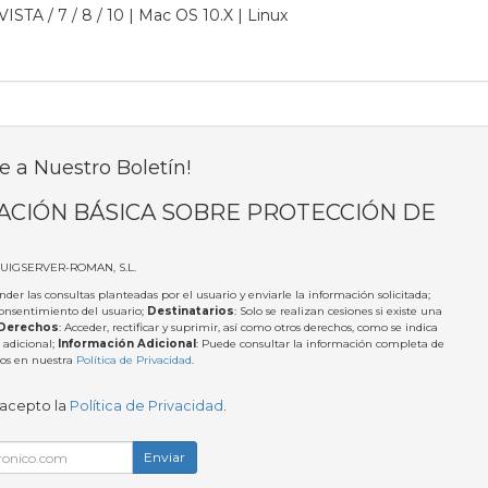
STA / 7 / 8 / 10 | Mac OS 10.X | Linux
e a Nuestro Boletín!
ACIÓN BÁSICA SOBRE PROTECCIÓN DE
PUIGSERVER-ROMAN, S.L.
nder las consultas planteadas por el usuario y enviarle la información solicitada;
Consentimiento del usuario;
Destinatarios
: Solo se realizan cesiones si existe una
Derechos
: Acceder, rectificar y suprimir, así como otros derechos, como se indica
 adicional;
Información Adicional
: Puede consultar la información completa de
tos en nuestra
Política de Privacidad
.
 acepto la
Política de Privacidad
.
Enviar