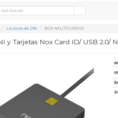
Lectores de DNI
NOX NXLITECARDID
I y Tarjetas Nox Card ID/ USB 2.0/ 
M
P
E
D