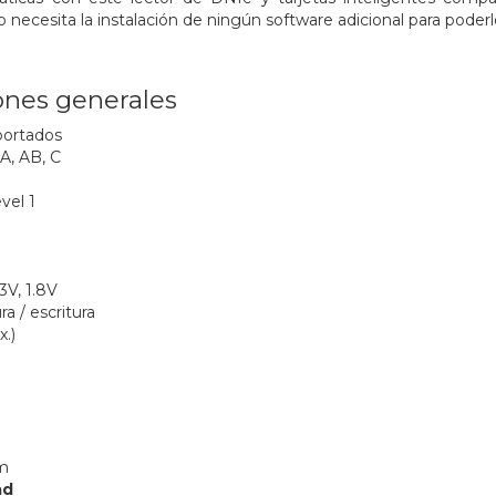
 necesita la instalación de ningún software adicional para poderl
ones generales
portados
A, AB, C
el 1
3V, 1.8V
ra / escritura
.)
mm
ad