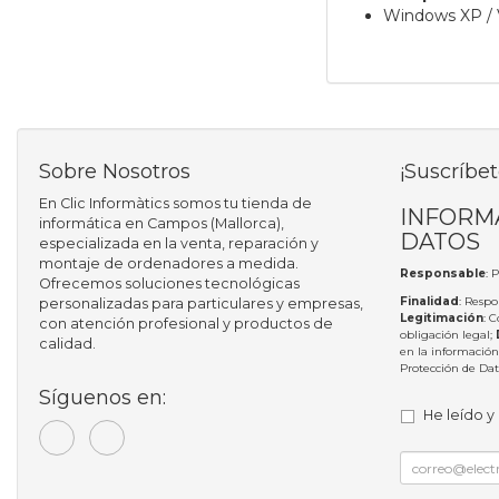
Windows XP / VI
Sobre Nosotros
¡Suscríbet
En Clic Informàtics somos tu tienda de
INFORM
informática en Campos (Mallorca),
DATOS
especializada en la venta, reparación y
montaje de ordenadores a medida.
Responsable
: 
Ofrecemos soluciones tecnológicas
Finalidad
: Respo
personalizadas para particulares y empresas,
Legitimación
: 
con atención profesional y productos de
obligación legal;
calidad.
en la información
Protección de Da
Síguenos en:
He leído y