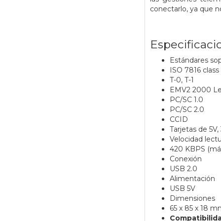
conectarlo, ya que no
Especificaci
Estándares so
ISO 7816 class 
T-0, T-1
EMV2 2000 Lev
PC/SC 1.0
PC/SC 2.0
CCID
Tarjetas de 5V, 
Velocidad lectu
420 KBPS (máx
Conexión
USB 2.0
Alimentación
USB 5V
Dimensiones
65 x 85 x 18 
Compatibilid