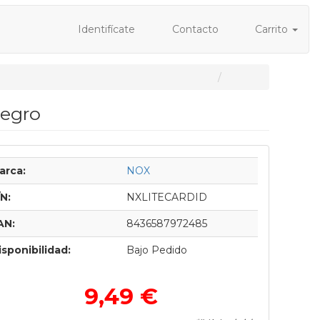
Identifícate
Contacto
Carrito
Negro
arca:
NOX
/N:
NXLITECARDID
AN:
8436587972485
isponibilidad:
Bajo Pedido
9,49 €