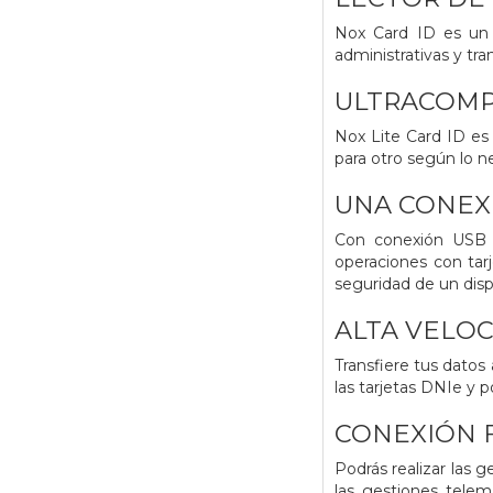
Nox Card ID es un 
administrativas y tr
ULTRACOM
Nox Lite Card ID es 
para otro según lo n
UNA CONEX
Con conexión USB 2
operaciones con tarj
seguridad de un dispo
ALTA VELO
Transfiere tus datos
las tarjetas DNIe y 
CONEXIÓN 
Podrás realizar las 
las gestiones telem