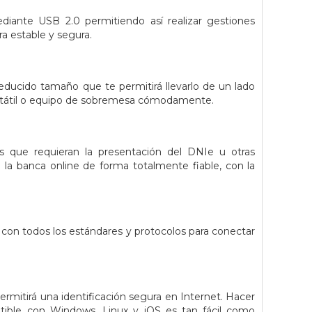
iante USB 2.0 permitiendo así realizar gestiones
a estable y segura.
reducido tamaño que te permitirá llevarlo de un lado
 portátil o equipo de sobremesa cómodamente.
es que requieran la presentación del DNIe u otras
 la banca online de forma totalmente fiable, con la
 con todos los estándares y protocolos para conectar
rmitirá una identificación segura en Internet. Hacer
atible con Windows, Linux y iOS es tan fácil como