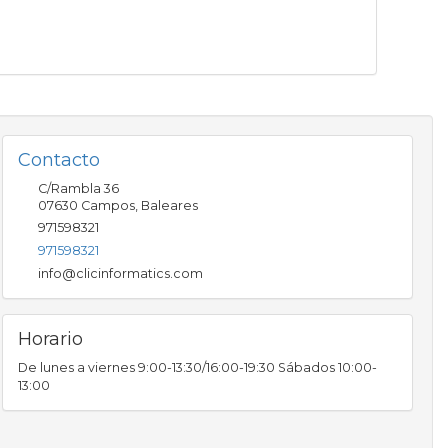
Contacto
C/Rambla 36
07630
Campos
,
Baleares
971598321
971598321
info@clicinformatics.com
Horario
De lunes a viernes 9:00-13:30/16:00-19:30 Sábados 10:00-
13:00