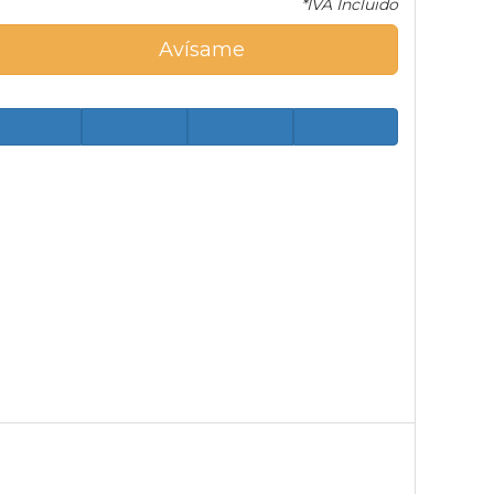
*IVA Incluido
Avísame