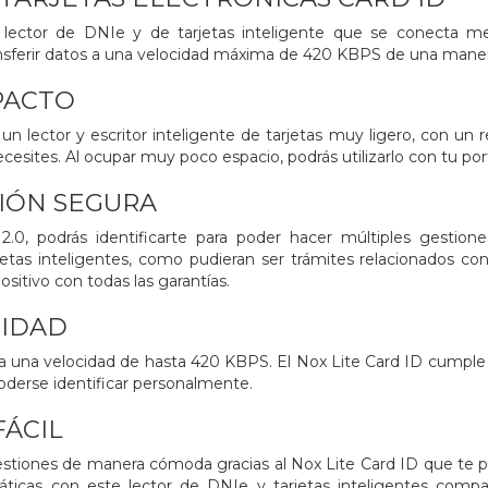
lector de DNIe y de tarjetas inteligente que se conecta med
ansferir datos a una velocidad máxima de 420 KBPS de una maner
PACTO
un lector y escritor inteligente de tarjetas muy ligero, con un 
ecesites. Al ocupar muy poco espacio, podrás utilizarlo con tu
IÓN SEGURA
.0, podrás identificarte para poder hacer múltiples gestion
etas inteligentes, como pudieran ser trámites relacionados con
sitivo con todas las garantías.
CIDAD
 a una velocidad de hasta 420 KBPS. El Nox Lite Card ID cumple
poderse identificar personalmente.
FÁCIL
gestiones de manera cómoda gracias al Nox Lite Card ID que te pe
áticas con este lector de DNIe y tarjetas inteligentes comp