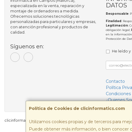
informática en Campos (Mallorca),
DATOS
especializada en la venta, reparación y
montaje de ordenadores a medida.
Responsable
: 
Ofrecemos soluciones tecnológicas
Finalidad
: Respo
personalizadas para particulares y empresas,
Legitimación
: 
con atención profesional y productos de
obligación legal;
calidad.
en la información
Protección de Da
Síguenos en:
He leído y
Contacto
Política Priv
Condiciones
¿Quienes S
Política de Cookies de clicinformatics.com
clicinformatics.com © 2026
Utilizamos cookies propias y de terceros para mejo
Puede obtener más información, o bien conocer c