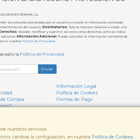
PUIGSERVER-ROMAN, S.L.
nder las consultas planteadas por el usuario y enviarle la información solicitada;
Consentimiento del usuario;
Destinatarios
: Solo se realizan cesiones si existe una
Derechos
: Acceder, rectificar y suprimir, así como otros derechos, como se indica
 adicional;
Información Adicional
: Puede consultar la información completa de
tos en nuestra
Política de Privacidad
.
 acepto la
Política de Privacidad
.
Enviar
Información Legal
acidad
Política de Cookies
 de Compra
Formas de Pago
omos?
rar nuestros servicios.
ómo cambiar la configuración, en nuestra
, , , , España. - C.I.F.: B57693244 - Tfno:
Política de Cookies
.