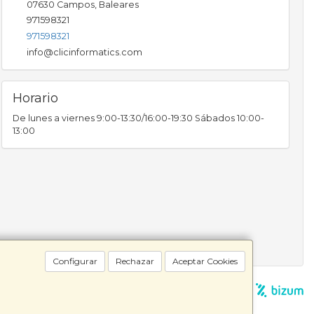
07630
Campos
,
Baleares
971598321
971598321
info@clicinformatics.com
Horario
De lunes a viernes 9:00-13:30/16:00-19:30 Sábados 10:00-
13:00
Configurar
Rechazar
Aceptar Cookies