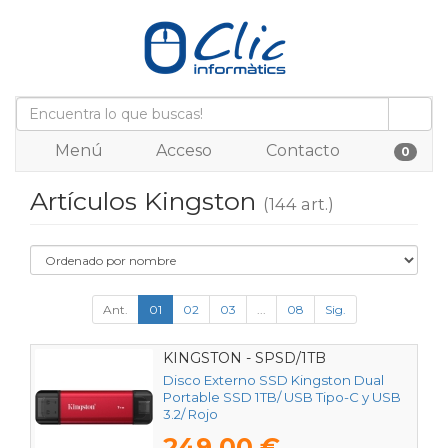
Menú
Acceso
Contacto
0
Artículos Kingston
(144 art.)
Ant.
01
02
03
...
08
Sig.
KINGSTON - SPSD/1TB
Disco Externo SSD Kingston Dual
Portable SSD 1TB/ USB Tipo-C y USB
3.2/ Rojo
249,00 €