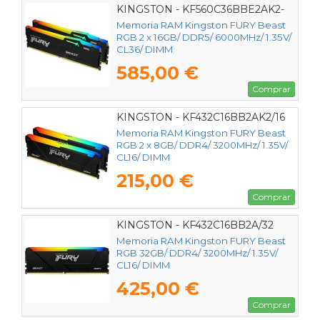
KINGSTON - KF560C36BBE2AK2-
32
Memoria RAM Kingston FURY Beast
RGB 2 x 16GB/ DDR5/ 6000MHz/ 1.35V/
CL36/ DIMM
585,00 €
Comprar
KINGSTON - KF432C16BB2AK2/16
Memoria RAM Kingston FURY Beast
RGB 2 x 8GB/ DDR4/ 3200MHz/ 1.35V/
CL16/ DIMM
215,00 €
Comprar
KINGSTON - KF432C16BB2A/32
Memoria RAM Kingston FURY Beast
RGB 32GB/ DDR4/ 3200MHz/ 1.35V/
CL16/ DIMM
425,00 €
Comprar