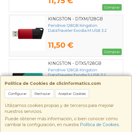
11,75 €
Comprar
KINGSTON - DTXM/128GB
Pendrive 128GB Kingston
DataTraveler Exodia M USB 3.2
11,50 €
Comprar
KINGSTON - DTXS/128GB
Pendrive 128GB Kingston
DataTraveler Exodia S USB 3.2
Política de Cookies de clicinformatics.com
11,25 €
Configurar
Rechazar
Aceptar Cookies
Comprar
Utilizamos cookies propias y de terceros para mejorar
KINGSTON - DTX/128GB
nuestros servicios.
Pendrive 128GB Kingston
Puede obtener más información, o bien conocer cómo
DataTraveler Exodia USB 3.2
cambiar la configuración, en nuestra
Política de Cookies
.