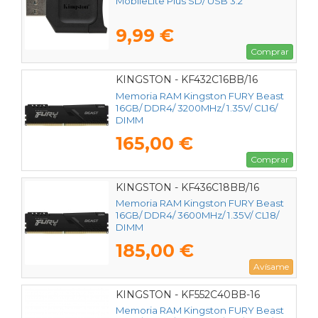
MobileLite Plus SD/ USB 3.2
9,99 €
Comprar
KINGSTON - KF432C16BB/16
Memoria RAM Kingston FURY Beast
16GB/ DDR4/ 3200MHz/ 1.35V/ CL16/
DIMM
165,00 €
Comprar
KINGSTON - KF436C18BB/16
Memoria RAM Kingston FURY Beast
16GB/ DDR4/ 3600MHz/ 1.35V/ CL18/
DIMM
185,00 €
Avísame
KINGSTON - KF552C40BB-16
Memoria RAM Kingston FURY Beast