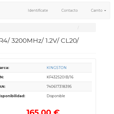
Identifícate
Contacto
Carrito
4/ 3200MHz/ 1.2V/ CL20/
arca:
KINGSTON
/N:
KF432S20IB/16
AN:
740617318395
isponibilidad:
Disponible
165,00 €