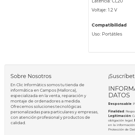
Latencia: CL20
Voltaje: 1.2 V
Compatibilidad
Uso: Portátiles
Sobre Nosotros
¡Suscríbet
En Clic Informàtics somos tu tienda de
INFORM
informática en Campos (Mallorca),
DATOS
especializada en la venta, reparación y
montaje de ordenadores a medida.
Responsable
: 
Ofrecemos soluciones tecnológicas
Finalidad
: Respo
personalizadas para particulares y empresas,
Legitimación
: 
con atención profesional y productos de
obligación legal;
calidad.
en la información
Protección de Da