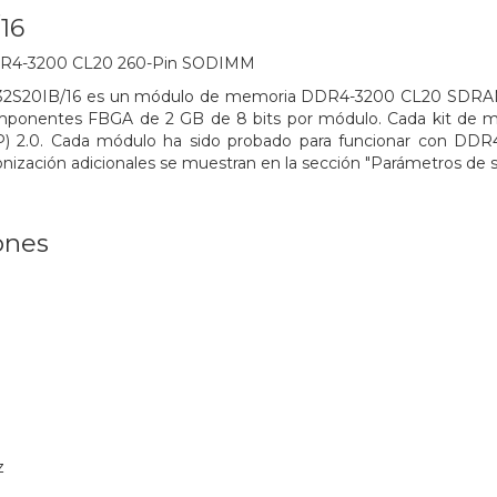
16
R4-3200 CL20 260-Pin SODIMM
2S20IB/16 es un módulo de memoria DDR4-3200 CL20 SDRAM (
ponentes FBGA de 2 GB de 8 bits por módulo. Cada kit de 
P) 2.0. Cada módulo ha sido probado para funcionar con DDR4-
nización adicionales se muestran en la sección "Parámetros de s
ones
z