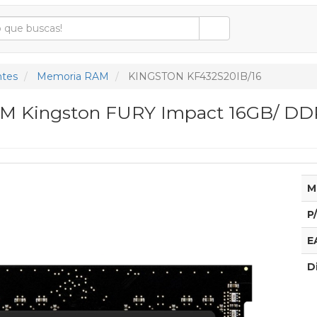
tes
Memoria RAM
KINGSTON KF432S20IB/16
 Kingston FURY Impact 16GB/ DDR
M
P
E
D