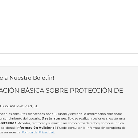
e a Nuestro Boletín!
ACIÓN BÁSICA SOBRE PROTECCIÓN DE
PUIGSERVER-ROMAN, S.L.
nder las consultas planteadas por el usuario y enviarle la información solicitada;
Consentimiento del usuario;
Destinatarios
: Solo se realizan cesiones si existe una
Derechos
: Acceder, rectificar y suprimir, así como otros derechos, como se indica
 adicional;
Información Adicional
: Puede consultar la información completa de
tos en nuestra
Política de Privacidad
.