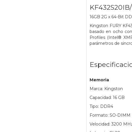
KF432S20IB/
16GB 2G x 64-Bit
DD
Kingston FURY KF43
basado en ocho com
Profiles (Intel® XM
parámetros de sincro
Especificaci
Memoria
Marca: Kingston
Capacidad: 16 GB
Tipo: DDR4
Formato: SO-DIMM
Velocidad: 3200 MH