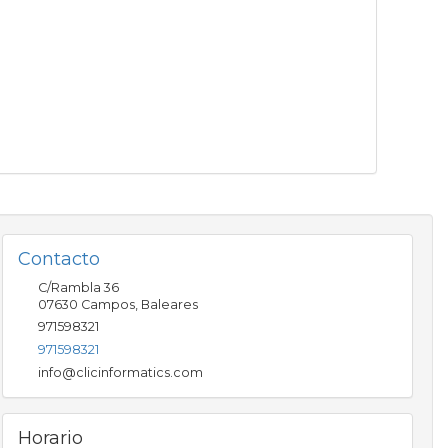
Contacto
C/Rambla 36
07630
Campos
,
Baleares
971598321
971598321
info@clicinformatics.com
Horario