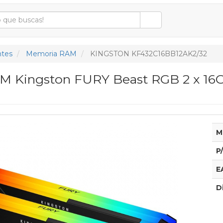
tes
Memoria RAM
KINGSTON KF432C16BB12AK2/32
 Kingston FURY Beast RGB 2 x 16G
M
P
E
D