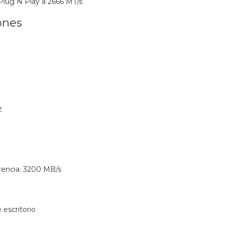
Plug N Play a 2666 MT/s
ones
z
rencia: 3200 MB/s
escritorio