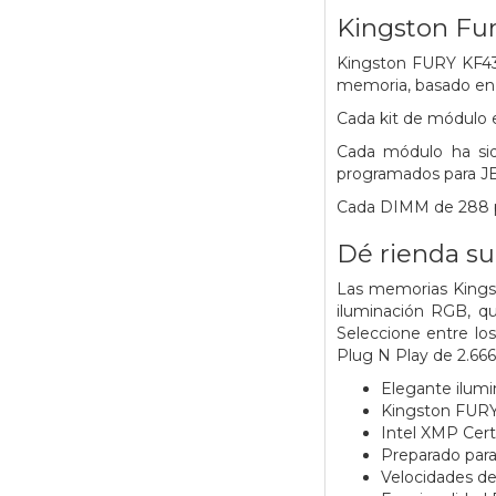
Kingston Fur
Kingston FURY KF43
memoria, basado en 
Cada kit de módulo
Cada
módulo ha si
programados para J
Cada DIMM de 288 pi
Dé rienda su
Las memorias Kingst
iluminación RGB, q
Seleccione entre lo
Plug N Play de 2.666 
Elegante ilum
Kingston FURY
Intel XMP Cer
Preparado pa
Velocidades de