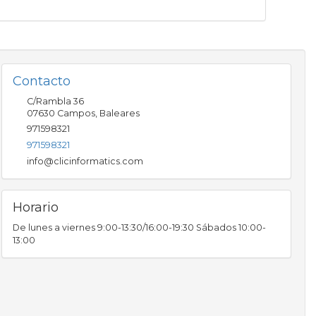
Contacto
C/Rambla 36
07630
Campos
,
Baleares
971598321
971598321
info@clicinformatics.com
Horario
De lunes a viernes 9:00-13:30/16:00-19:30 Sábados 10:00-
13:00