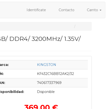
Identifícate
Contacto
Carrito
B/ DDR4/ 3200MHz/ 1.35V/
arca:
KINGSTON
/N:
KF432C16BB12AK2/32
AN:
740617337969
isponibilidad:
Disponible
369,00 €