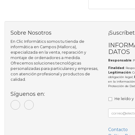
Sobre Nosotros
¡Suscríbet
En Clic Informàtics somos tu tienda de
INFORM
informática en Campos (Mallorca),
DATOS
especializada en la venta, reparación y
montaje de ordenadores a medida.
Responsable
: 
Ofrecemos soluciones tecnológicas
Finalidad
: Respo
personalizadas para particulares y empresas,
Legitimación
: 
con atención profesional y productos de
obligación legal;
calidad.
en la información
Protección de Da
Síguenos en:
He leído y
Contacto