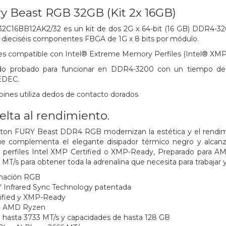
y Beast RGB 32GB (Kit 2x 16GB)
2C16BB12AK2/32 es un kit de dos 2G x 64-bit
(16 GB) DDR4-3
dieciséis componentes FBGA de 1G x 8 bits por
módulo.
 es compatible con Intel® Extreme Memory
Perfiles (Intel® XMP
do probado para funcionar en DDR4-3200 con un tiempo de 
EDEC.
nes utiliza dedos de contacto dorados
elta al rendimiento.
on FURY Beast DDR4 RGB modernizan la estética y el rendimie
ue complementa el elegante disipador térmico negro y alcanz
s perfiles Intel XMP Certified o XMP-Ready, Preparado para A
MT/s para obtener toda la adrenalina que necesita para trabajar y
inación RGB
 Infrared Sync Technology patentada
tified y XMP-Ready
ra AMD Ryzen
 hasta 3733 MT/s y capacidades de hasta 128 GB