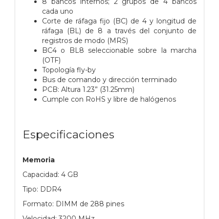
8 bancos internos; 2 grupos de 4 bancos
cada uno
Corte de ráfaga fijo (BC) de 4 y longitud de
ráfaga (BL) de 8 a través del conjunto de
registros de modo (MRS)
BC4 o BL8 seleccionable sobre la marcha
(OTF)
Topología fly-by
Bus de comando y dirección terminado
PCB: Altura 1.23” (31.25mm)
Cumple con RoHS y libre de halógenos
Especificaciones
Memoria
Capacidad: 4 GB
Tipo: DDR4
Formato: DIMM de 288 pines
Velocidad: 3200 MHz