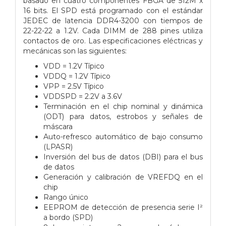
basado en cuatro componentes FBGA de 512M x
16 bits. El SPD está programado con el estándar
JEDEC de latencia DDR4-3200 con tiempos de
22-22-22 a 1.2V. Cada DIMM de 288 pines utiliza
contactos de oro. Las especificaciones eléctricas y
mecánicas son las siguientes:
VDD = 1.2V Típico
VDDQ = 1.2V Típico
VPP = 2.5V Típico
VDDSPD = 2.2V a 3.6V
Terminación en el chip nominal y dinámica
(ODT) para datos, estrobos y señales de
máscara
Auto-refresco automático de bajo consumo
(LPASR)
Inversión del bus de datos (DBI) para el bus
de datos
Generación y calibración de VREFDQ en el
chip
Rango único
EEPROM de detección de presencia serie I²
a bordo (SPD)