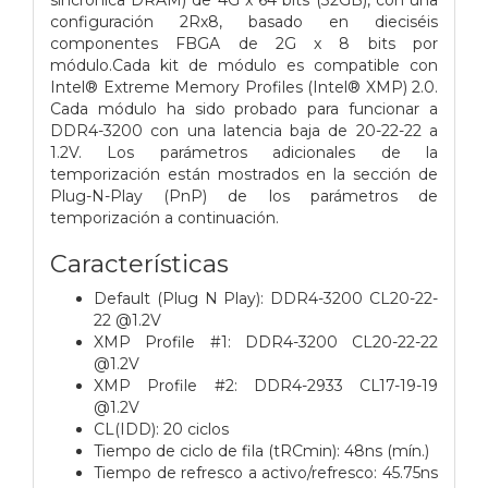
configuración 2Rx8, basado en dieciséis
componentes FBGA de 2G x 8 bits por
módulo.
Cada kit de módulo es compatible con
Intel® Extreme Memory Profiles (Intel® XMP) 2.0.
Cada módulo ha sido probado para funcionar a
DDR4-3200 con una latencia baja de 20-22-22 a
1.2V. Los parámetros adicionales de la
temporización están mostrados en la sección de
Plug-N-Play (PnP) de los parámetros de
temporización a continuación.
Características
Default (Plug N Play): DDR4-3200 CL20-22-
22 @1.2V
XMP Profile #1: DDR4-3200 CL20-22-22
@1.2V
XMP Profile #2: DDR4-2933 CL17-19-19
@1.2V
CL(IDD): 20 ciclos
Tiempo de ciclo de fila (tRCmin): 48ns (mín.)
Tiempo de refresco a activo/refresco: 45.75ns