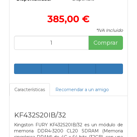
385,00 €
*IVA Incluido
Comprar
Características
Recomendar a un amigo
KF432S20IB/32
Kingston FURY KF432S20IB/32 es un módulo de
memoria DDR4-3200 CL20 SDRAM (Memoria
sincrónica DRAM) de 4G x 64 bits (32GB), con una