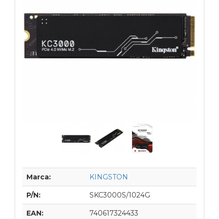
Marca:
KINGSTON
P/N:
SKC3000S/1024G
EAN:
740617324433