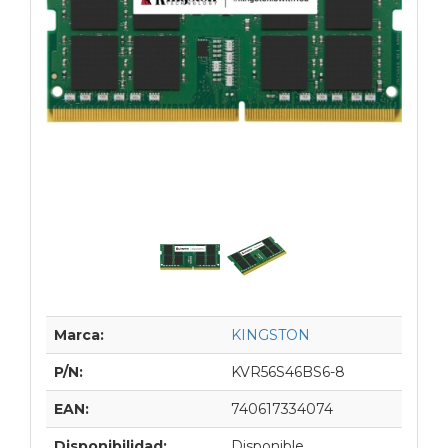
Marca:
KINGSTON
P/N:
KVR56S46BS6-8
EAN:
740617334074
Disponibilidad:
Disponible