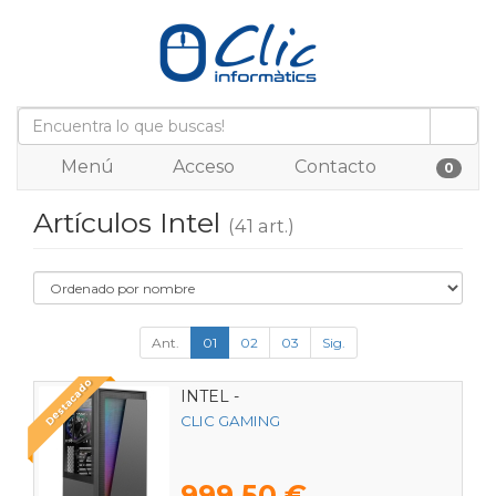
Menú
Acceso
Contacto
0
Artículos Intel
(41 art.)
Ant.
01
02
03
Sig.
Destacado
INTEL -
CLIC GAMING
999,50 €