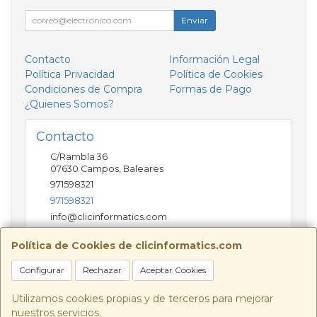
Enviar
Contacto
Información Legal
Política Privacidad
Política de Cookies
Condiciones de Compra
Formas de Pago
¿Quienes Somos?
Contacto
C/Rambla 36
07630
Campos
,
Baleares
971598321
971598321
info@clicinformatics.com
Política de Cookies de clicinformatics.com
Horario
Configurar
Rechazar
Aceptar Cookies
De lunes a viernes 9:00-13:30/16:00-19:30 Sábados
10:00-13:00
Utilizamos cookies propias y de terceros para mejorar
nuestros servicios.