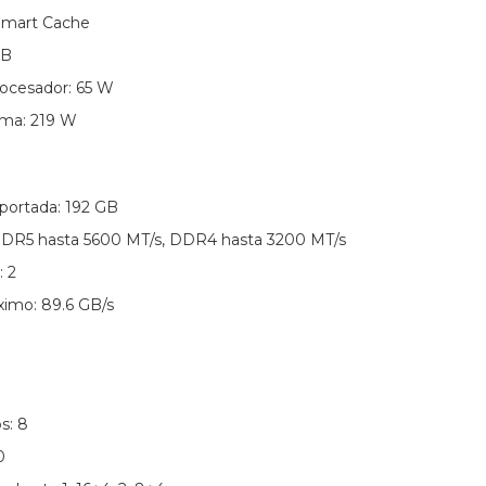
Smart Cache
MB
rocesador: 65 W
ima: 219 W
ortada: 192 GB
DDR5 hasta 5600 MT/s, DDR4 hasta 3200 MT/s
 2
imo: 89.6 GB/s
s: 8
0