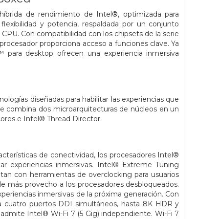
híbrida de rendimiento de Intel®, optimizada para
lexibilidad y potencia, respaldada por un conjunto
 CPU. Con compatibilidad con los chipsets de la serie
 procesador proporciona acceso a funciones clave. Ya
e™ para desktop ofrecen una experiencia inmersiva
ogías diseñadas para habilitar las experiencias que
e combina dos microarquitecturas de núcleos en un
ores e Intel® Thread Director.
acterísticas de conectividad, los procesadores Intel®
tar experiencias inmersivas. Intel® Extreme Tuning
an con herramientas de overclocking para usuarios
rle más provecho a los procesadores desbloqueados.
xperiencias inmersivas de la próxima generación. Con
asta cuatro puertos DDI simultáneos, hasta 8K HDR y
dmite Intel® Wi-Fi 7 (5 Gig) independiente. Wi-Fi 7