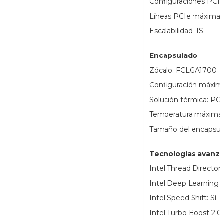
Configuraciones PCI
Líneas PCIe máxima
Escalabilidad: 1S
Encapsulado
Zócalo: FCLGA1700
Configuración máxi
Solución térmica: 
Temperatura máxima 
Tamaño del encapsu
Tecnologías avan
Intel Thread Director
Intel Deep Learning 
Intel Speed Shift: Sí
Intel Turbo Boost 2.0