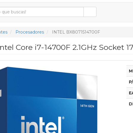
tes
Procesadores
INTEL BX8071514700F
ntel Core i7-14700F 2.1GHz Socket 1
M
P
E
D