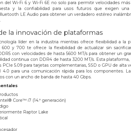
ón del Wi-Fi 6 y Wi-Fi 6E no solo para permitir velocidades más
esta y la confiabilidad para usos futuros que exigen una 
Bluetooth LE Audio para obtener un verdadero estéreo inalámbr
.
de la innovación de plataformas
nología líder en la industria mientras ofrece flexibilidad a l
 600 y 700 te ofrece la flexibilidad de actualizar sin sacrific
DDR5 con velocidades de hasta 5600 MT/s para obtener un gran
idad continua con DDR4 de hasta 3200 MT/s. Esta plataforma, q
les PCIe 5.09 para tarjetas complementarias, SSD o GPU de alta v
MI 4.0 para una comunicación rápida para los componentes. L
os con un ancho de banda de hasta 40 Gbps.
entales
productos
ntel® Core™ i7 (14.ª generación)
digo
eriormente Raptor Lake
ical
ocesador