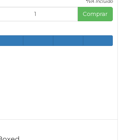
*IVA Incluido
Comprar
 Boxed