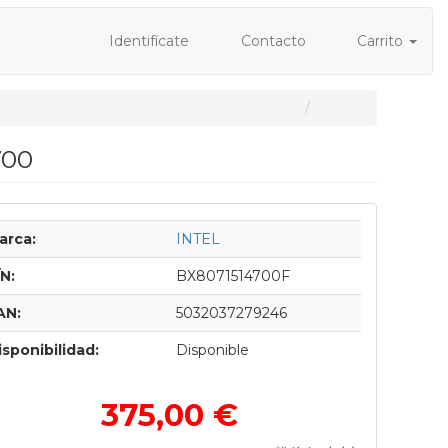
Identifícate
Contacto
Carrito
700
arca:
INTEL
/N:
BX8071514700F
AN:
5032037279246
isponibilidad:
Disponible
375,00 €