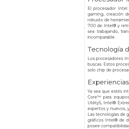
El procesador Intel
gaming, creación de
robusto de herramien
700 de Intel® y retr
sea trabajando, tr
incomparable.
Tecnología 
Los procesadores Int
buscas. Estos proce
solo chip de procesa
Experiencias
Ya sea que estés int
Core™ para equipos 
Utility5, Intel® Ex
expertos y nuevos, 
Las tecnologías de g
gráficos Intel® de 
posee compatibilida