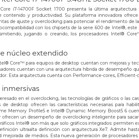
 Core i7-14700F Socket 1700 presenta la última arquitectura 
 contenido y productividad. Su plataforma innovadora ofrece f
tas de ajuste y overclocking para potenciar el rendimiento de la
ocompatibilidad con los chipsets de la serie 600 de Intel®, este
ansmitiendo, jugando o creando, los procesadores Intel® Cor
de núcleo extendido
el® Core™ para equipos de desktop cuentan con mejoras y tecnol
sadores cuentan con una arquitectura híbrida de desempeño qu
dor. Esta arquitectura cuenta con Performance-cores, Efficient-c
 inmersivas
eresado en el overclocking, las tecnologías de gráficos o las car
de desktop ofrecen las características necesarias para habili
treme Memory Profile5 e Intel® Dynamic Memory Boost5 6 cuent
y ofrecen un desempeño de overclocking inteligente para saca
ráficos Intel® son más que solo gráficos integrados: permiten e
definición ultraalta definición con arquitectura Xe7. Admite h
d mejorada de medios. Esta nueva generación de procesadores a