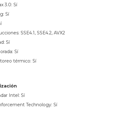
 3.0: Sí
g: Sí
í
ucciones: SSE4.1, SSE4.2, AVX2
d: Sí
orada: Sí
toreo térmico: Sí
lización
ar Intel: Sí
Enforcement Technology: Sí