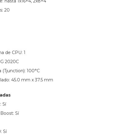
e: hasta 1x16+4, 2x8+4
s: 20
ma de CPU: 1
PCG 2020C
(Tjunction): 100°C
lado: 45.0 mm x 37.5 mm
zadas
: Sí
Boost: Sí
: Sí