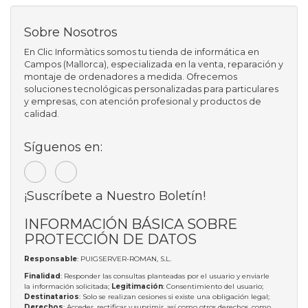
Sobre Nosotros
En Clic Informàtics somos tu tienda de informática en
Campos (Mallorca), especializada en la venta, reparación y
montaje de ordenadores a medida. Ofrecemos
soluciones tecnológicas personalizadas para particulares
y empresas, con atención profesional y productos de
calidad.
Síguenos en:
¡Suscríbete a Nuestro Boletín!
INFORMACIÓN BÁSICA SOBRE
PROTECCIÓN DE DATOS
Responsable
: PUIGSERVER-ROMAN, S.L.
Finalidad
: Responder las consultas planteadas por el usuario y enviarle
la información solicitada;
Legitimación
: Consentimiento del usuario;
Destinatarios
: Solo se realizan cesiones si existe una obligación legal;
Derechos
: Acceder, rectificar y suprimir, así como otros derechos, como