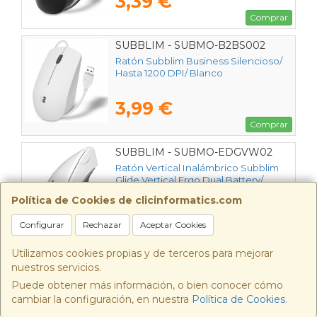
3,39 €
Comprar
SUBBLIM - SUBMO-B2BS002
Ratón Subblim Business Silencioso/
Hasta 1200 DPI/ Blanco
3,99 €
Comprar
SUBBLIM - SUBMO-EDGVW02
Ratón Vertical Inalámbrico Subblim
Glide Vertical Ergo Dual Battery/
Batería Recargable/ Hasta 1600 DPI/
Política de Cookies de clicinformatics.com
Blanco
19,50 €
Configurar
Rechazar
Aceptar Cookies
Comprar
Utilizamos cookies propias y de terceros para mejorar
SUBBLIM - SUBMO-EDGVW01
nuestros servicios.
Ratón Vertical Inalámbrico Subblim
Puede obtener más información, o bien conocer cómo
Glide Vertical Ergo Dual Battery/
cambiar la configuración, en nuestra
Política de Cookies
.
Batería Recargable/ Hasta 1600 DPI/
Negro