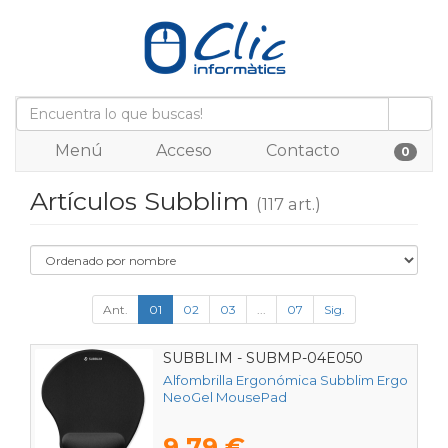
Menú
Acceso
Contacto
0
Artículos Subblim
(117 art.)
Ant.
01
02
03
...
07
Sig.
SUBBLIM - SUBMP-04E050
Alfombrilla Ergonómica Subblim Ergo
NeoGel MousePad
9,79 €