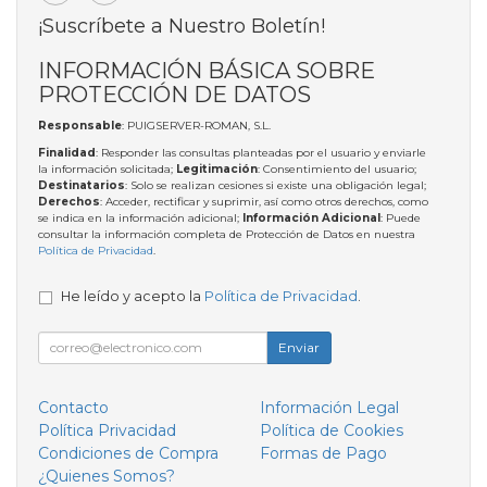
¡Suscríbete a Nuestro Boletín!
INFORMACIÓN BÁSICA SOBRE
PROTECCIÓN DE DATOS
Responsable
: PUIGSERVER-ROMAN, S.L.
Finalidad
: Responder las consultas planteadas por el usuario y enviarle
la información solicitada;
Legitimación
: Consentimiento del usuario;
Destinatarios
: Solo se realizan cesiones si existe una obligación legal;
Derechos
: Acceder, rectificar y suprimir, así como otros derechos, como
se indica en la información adicional;
Información Adicional
: Puede
consultar la información completa de Protección de Datos en nuestra
Política de Privacidad
.
He leído y acepto la
Política de Privacidad
.
Enviar
Contacto
Información Legal
Política Privacidad
Política de Cookies
Condiciones de Compra
Formas de Pago
¿Quienes Somos?