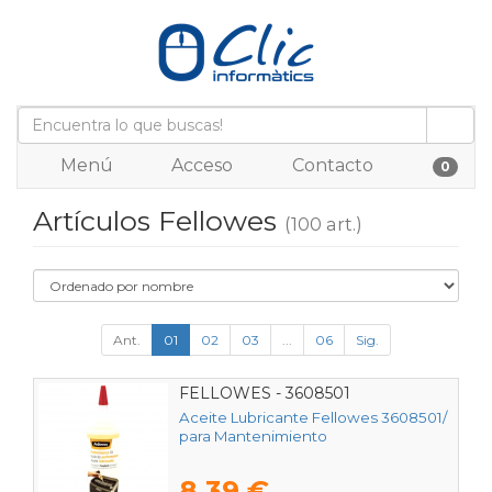
Menú
Acceso
Contacto
0
Artículos Fellowes
(100 art.)
Ant.
01
02
03
...
06
Sig.
FELLOWES - 3608501
Aceite Lubricante Fellowes 3608501/
para Mantenimiento
8,39 €