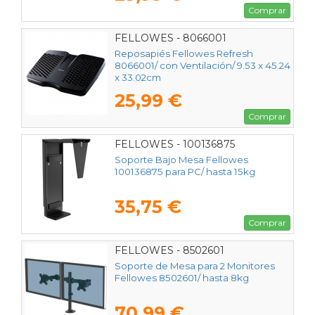
Comprar
FELLOWES - 8066001
Reposapiés Fellowes Refresh
8066001/ con Ventilación/ 9.53 x 45.24
x 33.02cm
25,99 €
Comprar
FELLOWES - 100136875
Soporte Bajo Mesa Fellowes
100136875 para PC/ hasta 15kg
35,75 €
Comprar
FELLOWES - 8502601
Soporte de Mesa para 2 Monitores
Fellowes 8502601/ hasta 8kg
70,99 €