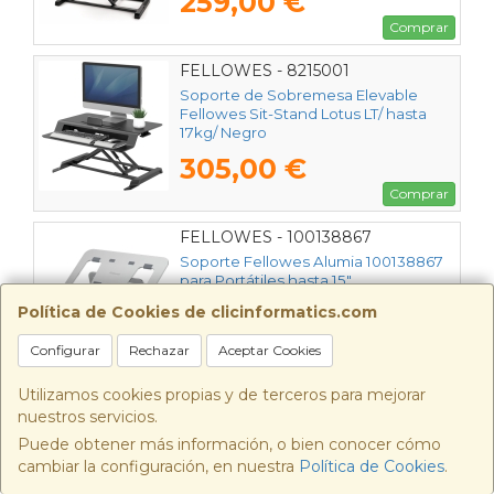
259,00 €
Comprar
FELLOWES - 8215001
Soporte de Sobremesa Elevable
Fellowes Sit-Stand Lotus LT/ hasta
17kg/ Negro
305,00 €
Comprar
FELLOWES - 100138867
Soporte Fellowes Alumia 100138867
para Portátiles hasta 15"
Política de Cookies de clicinformatics.com
21,25 €
Configurar
Rechazar
Aceptar Cookies
Comprar
Utilizamos cookies propias y de terceros para mejorar
FELLOWES - 100138868
nuestros servicios.
Soporte Fellowes Alumia 100138868
Puede obtener más información, o bien conocer cómo
para Portátiles hasta 15"
cambiar la configuración, en nuestra
Política de Cookies
.