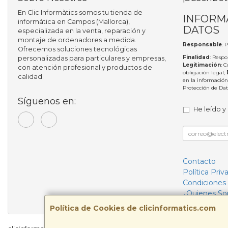
En Clic Informàtics somos tu tienda de
INFORM
informática en Campos (Mallorca),
DATOS
especializada en la venta, reparación y
montaje de ordenadores a medida.
Responsable
: 
Ofrecemos soluciones tecnológicas
Finalidad
: Respo
personalizadas para particulares y empresas,
Legitimación
: 
con atención profesional y productos de
obligación legal;
calidad.
en la información
Protección de Da
Síguenos en:
He leído y
Contacto
Política Priv
Condiciones
¿Quienes S
Política de Cookies de clicinformatics.com