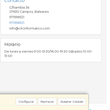
Contacto
C/Rambla 36
07630
Campos
,
Baleares
971598321
971598321
info@clicinformatics.com
Horario
De lunes a viernes 9:00-13:30/16:00-19:30 Sábados 10:00-
13:00
Configurar
Rechazar
Aceptar Cookies