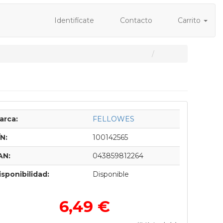
Identifícate
Contacto
Carrito
arca:
FELLOWES
/N:
100142565
AN:
043859812264
isponibilidad:
Disponible
6,49 €