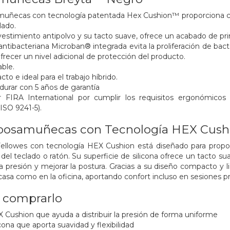
muñecas con tecnología patentada Hex Cushion™ proporciona como
clado.
evestimiento antipolvo y su tacto suave, ofrece un acabado de p
ntibacteriana Microban® integrada evita la proliferación de bacteri
recer un nivel adicional de protección del producto.
able.
cto e ideal para el trabajo híbrido.
durar con 5 años de garantía
or FIRA International por cumplir los requisitos ergonómico
ISO 9241-5).
posamuñecas con Tecnología HEX Cush
ellowes con tecnología HEX Cushion está diseñado para prop
 del teclado o ratón. Su superficie de silicona ofrece un tacto s
a presión y mejorar la postura. Gracias a su diseño compacto y li
 casa como en la oficina, aportando confort incluso en sesiones p
a comprarlo
 Cushion que ayuda a distribuir la presión de forma uniforme
icona que aporta suavidad y flexibilidad