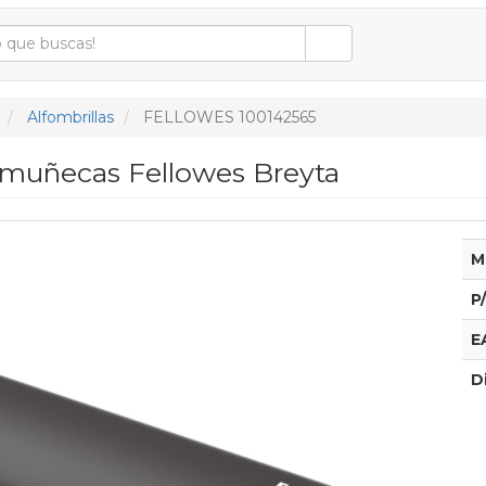
Alfombrillas
FELLOWES 100142565
muñecas Fellowes Breyta
M
P
E
D