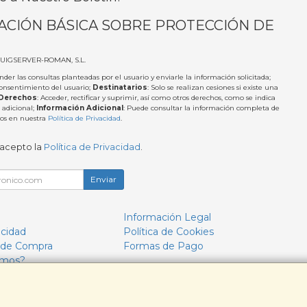
ACIÓN BÁSICA SOBRE PROTECCIÓN DE
PUIGSERVER-ROMAN, S.L.
nder las consultas planteadas por el usuario y enviarle la información solicitada;
Consentimiento del usuario;
Destinatarios
: Solo se realizan cesiones si existe una
Derechos
: Acceder, rectificar y suprimir, así como otros derechos, como se indica
 adicional;
Información Adicional
: Puede consultar la información completa de
tos en nuestra
Política de Privacidad
.
 acepto la
Política de Privacidad
.
Enviar
Información Legal
acidad
Política de Cookies
 de Compra
Formas de Pago
omos?