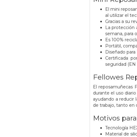
El mini reposa
al utilizar el te
Gracias a su r
La protección a
semana, para of
Es 100% recicl
Portátil, compa
Diseñado para 
Certificada p
seguridad (EN 
Fellowes Re
El reposamuñecas F
durante el uso diario
ayudando a reducir l
de trabajo, tanto en
Motivos par
Tecnología HEX
Material de sil