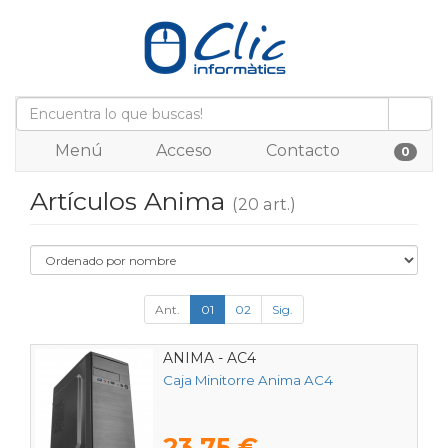
Menú
Acceso
Contacto
0
Artículos Anima
(20 art.)
Ant.
01
02
Sig.
ANIMA - AC4
Caja Minitorre Anima AC4
23,75 €