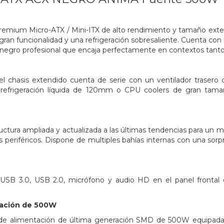
remium Micro-ATX / Mini-ITX de alto rendimiento y tamaño exten
gran funcionalidad y una refrigeración sobresaliente. Cuenta con
 negro profesional que encaja perfectamente en contextos tant
l chasis extendido cuenta de serie con un ventilador trasero d
 refrigeración líquida de 120mm o CPU coolers de gran tamañ
ctura ampliada y actualizada a las últimas tendencias para un mo
s periféricos. Dispone de multiples bahías internas con una sorp
SB 3.0, USB 2.0, micrófono y audio HD en el panel frontal q
tación de 500W
de alimentación de última generación SMD de 500W equipada c