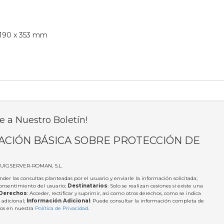
 190 x 353 mm
e a Nuestro Boletín!
ACIÓN BÁSICA SOBRE PROTECCIÓN DE
PUIGSERVER-ROMAN, S.L.
nder las consultas planteadas por el usuario y enviarle la información solicitada;
Consentimiento del usuario;
Destinatarios
: Solo se realizan cesiones si existe una
Derechos
: Acceder, rectificar y suprimir, así como otros derechos, como se indica
 adicional;
Información Adicional
: Puede consultar la información completa de
tos en nuestra
Política de Privacidad
.