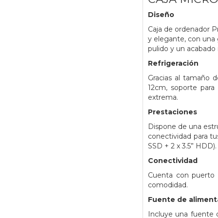
Diseño
Caja de ordenador P
y elegante, con una 
pulido y un acabado
Refrigeración
Gracias al tamaño de
12cm, soporte para
extrema.
Prestaciones
Dispone de una estru
conectividad para tu
SSD + 2 x 3.5” HDD).
Conectividad
Cuenta con puerto U
comodidad.
Fuente de alimen
Incluye una fuente 