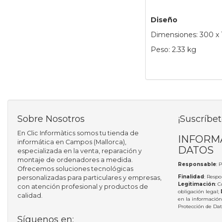
Diseño
Dimensiones: 300 x
Peso: 2.33 kg
Sobre Nosotros
¡Suscríbet
En Clic Informàtics somos tu tienda de
INFORM
informática en Campos (Mallorca),
DATOS
especializada en la venta, reparación y
montaje de ordenadores a medida.
Responsable
: 
Ofrecemos soluciones tecnológicas
Finalidad
: Respo
personalizadas para particulares y empresas,
Legitimación
: 
con atención profesional y productos de
obligación legal;
calidad.
en la información
Protección de Da
Síguenos en: