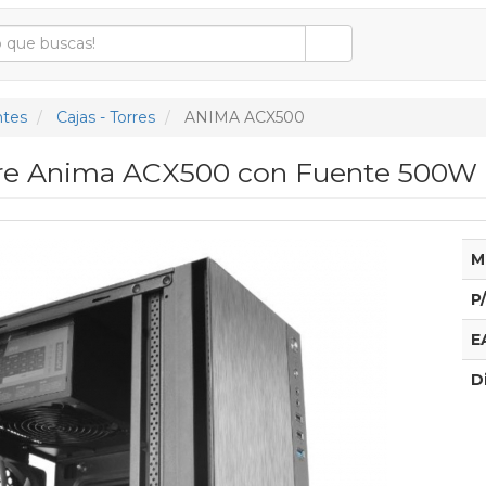
tes
Cajas - Torres
ANIMA ACX500
rre Anima ACX500 con Fuente 500W
M
P
E
D