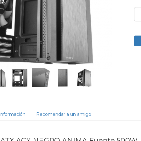
Información
Recomendar a un amigo
ATX ACX NEGRO ANIMA Fuente 500W