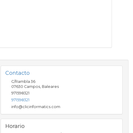
Contacto
C/Rambla 36
07630
Campos
,
Baleares
971598321
971598321
info@clicinformatics.com
Horario