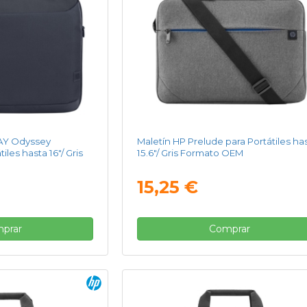
AY Odyssey
Maletín HP Prelude para Portátiles ha
les hasta 16"/ Gris
15.6"/ Gris Formato OEM
15,25 €
prar
Comprar