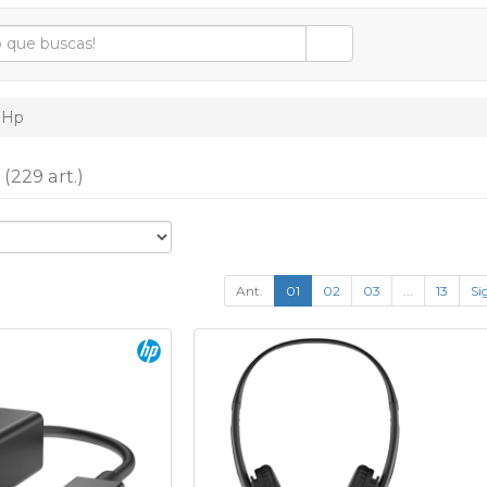
Hp
p
(229 art.)
Ant.
01
02
03
...
13
Si