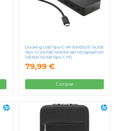
Docking USB Tipo-C HP 50H55UT/ 1xUSB
Tipo-C/ 2xUSB/ 1xHDMI 4K/ 1xDisplayPort/
1xRJ45/ 1xUSB Tipo-C PD
79,99 €
Comprar