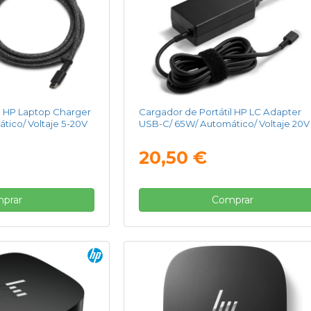
l HP Laptop Charger
Cargador de Portátil HP LC Adapter
ico/ Voltaje 5-20V
USB-C/ 65W/ Automático/ Voltaje 20V
20,50 €
prar
Comprar