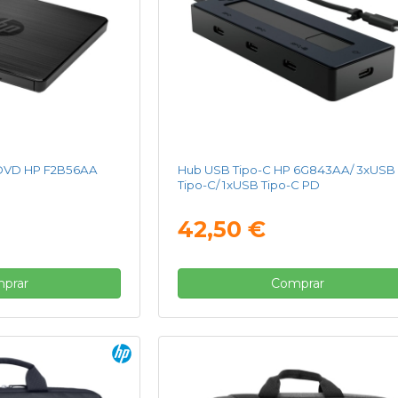
 DVD HP F2B56AA
Hub USB Tipo-C HP 6G843AA/ 3xUSB
Tipo-C/ 1xUSB Tipo-C PD
42,50 €
prar
Comprar