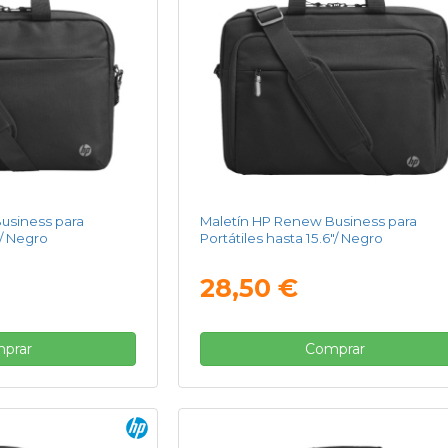
usiness para
Maletín HP Renew Business para
"/ Negro
Portátiles hasta 15.6"/ Negro
28,50 €
prar
Comprar