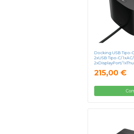
Docking USB Tipo-C
2xUSB Tipo-C/ 1xAC/
2xDisplayPort/ 1xTh
1xUSB Tipo-C PD/ 2x
215,00 €
Com