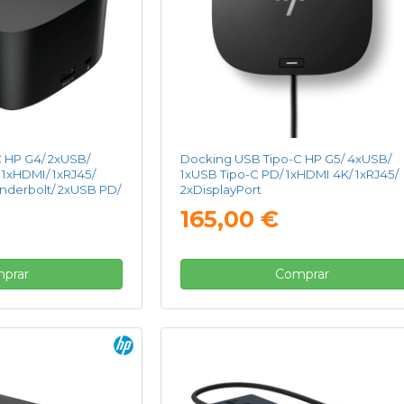
 HP G4/ 2xUSB/
Docking USB Tipo-C HP G5/ 4xUSB/
 1xHDMI/ 1xRJ45/
1xUSB Tipo-C PD/ 1xHDMI 4K/ 1xRJ45/
underbolt/ 2xUSB PD/
2xDisplayPort
Tarjetas NIC/ Negro
165,00 €
prar
Comprar