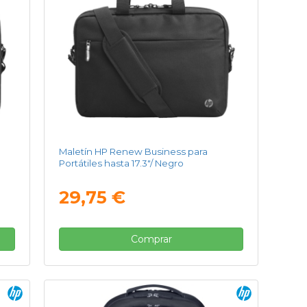
Maletín HP Renew Business para
Portátiles hasta 17.3"/ Negro
29,75 €
Comprar