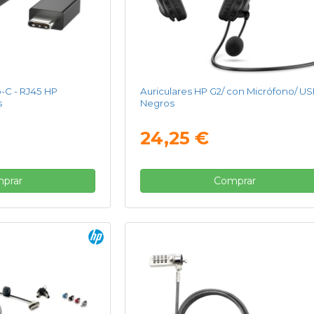
-C - RJ45 HP
Auriculares HP G2/ con Micrófono/ US
s
Negros
24,25 €
prar
Comprar