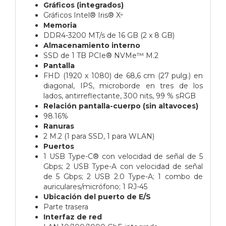
Gráficos (integrados)
Gráficos Intel® Iris® Xᶱ
Memoria
DDR4-3200 MT/s de 16 GB (2 x 8 GB)
Almacenamiento interno
SSD de 1 TB PCIe® NVMe™ M.2
Pantalla
FHD (1920 x 1080) de 68,6 cm (27 pulg.) en
diagonal, IPS, microborde en tres de los
lados, antirreflectante, 300 nits, 99 % sRGB
Relación pantalla-cuerpo (sin altavoces)
98.16%
Ranuras
2 M.2 (1 para SSD, 1 para WLAN)
Puertos
1 USB Type-C® con velocidad de señal de 5
Gbps; 2 USB Type-A con velocidad de señal
de 5 Gbps; 2 USB 2.0 Type-A; 1 combo de
auriculares/micrófono; 1 RJ-45
Ubicación del puerto de E/S
Parte trasera
Interfaz de red