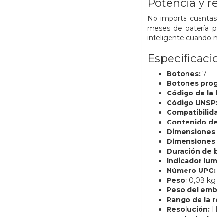
Potencia y 
No importa cuántas 
meses de batería p
inteligente cuando no
Especificaci
Botones:
7
Botones prog
Código de la 
Código UNSP
Compatibilid
Contenido de 
Dimensiones d
Dimensiones m
Duración de b
Indicador lu
Número UPC:
Peso:
0,08 kg
Peso del emba
Rango de la r
Resolución:
H