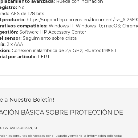
plazamiento avanzada:
Rueda con inclinación
egistro:
No
frado AES de 128 bits
l producto:
https://support.hp.com/us-en/document/ish_61266
rativos compatibles:
Windows 11; Windows 10; macOS; Chro
gestión:
Software HP Accessory Center
l sensor:
Seguimiento sobre cristal
ía:
2 x AAA
xión:
Conexión inalámbrica de 2,4 GHz; Bluetooth® 5.1
al por artículo:
FERT
e a Nuestro Boletín!
ACIÓN BÁSICA SOBRE PROTECCIÓN DE
PUIGSERVER-ROMAN, S.L.
nder las consultas planteadas por el usuario y enviarle la información solicitada;