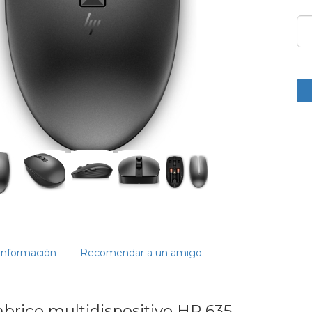
Información
Recomendar a un amigo
brico multidispositivo HP 635