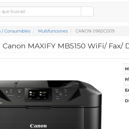
 / Consumibles
Multifunciones
CANON 0960C009
n Canon MAXIFY MB5150 WiFi/ Fax/ 
M
P
E
D