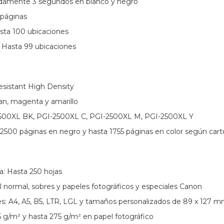
adamente 3 segundos en blanco y negro
 páginas
sta 100 ubicaciones
 Hasta 99 ubicaciones
Resistant High Density
an, magenta y amarillo
2500XL BK, PGI-2500XL C, PGI-2500XL M, PGI-2500XL Y
2500 páginas en negro y hasta 1755 páginas en color según car
a: Hasta 250 hojas
l normal, sobres y papeles fotográficos y especiales Canon
: A4, A5, B5, LTR, LGL y tamaños personalizados de 89 x 127 m
 g/m² y hasta 275 g/m² en papel fotográfico