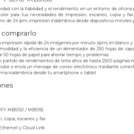
idad con la fiabilidad y el rendimiento en un entorno de oficin
olor para tus necesidades de impresión, escaneo, copia y fax
de 24 ipm, impresión inalámbrica desde dispositivos móviles y s
a comprarlo
a impresión rápida de 24 imágenes por minuto (ipm) en blanco y 
omodidad y la eficiencia de un alimentador de 250 hojas de c
e 50 hojas de papel para ahorrar tiempo y problemas.
 partido de rendimientos de tinta altos de hasta 2500 páginas 
nube o envía un mensaje de correo electrónico mediante conect
rma inalámbrica desde tu smartphone o tablet
ones
IFY MB5150 / MB5155
, copia, escaneo y fax
 Ethernet y Cloud Link