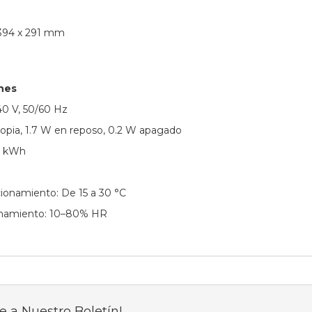
 394 x 291 mm
nes
40 V, 50/60 Hz
pia, 1.7 W en reposo, 0.2 W apagado
6 kWh
ionamiento: De 15 a 30 °C
namiento: 10–80% HR
e a Nuestro Boletín!