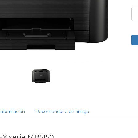
Información
Recomendar a un amigo
Y serie MB5150