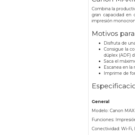
Combina la productiv
gran capacidad en c
impresión monocromo 
Motivos par
Disfruta de un
Consigue la c
dúplex (ADF) d
Saca el máximo
Escanea en la 
Imprime de fo
Especificaci
General
Modelo: Canon MAX
Funciones: Impresión
Conectividad: Wi-Fi,