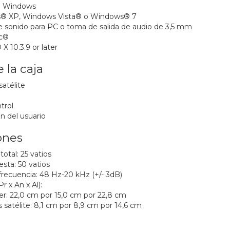
n Windows
® XP, Windows Vista® o Windows® 7
de sonido para PC o toma de salida de audio de 3,5 mm
c®
 10.3.9 or later
 la caja
satélite
trol
 del usuario
ones
otal: 25 vatios
sta: 50 vatios
recuencia: 48 Hz-20 kHz (+/- 3dB)
 x An x Al):
r: 22,0 cm por 15,0 cm por 22,8 cm
 satélite: 8,1 cm por 8,9 cm por 14,6 cm