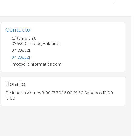
Contacto
C/Rambla 36
07630
Campos
,
Baleares
971598321
971598321
info@clicinformatics.com
Horario
De lunes a viernes 9:00-13:30/16:00-19:30 Sábados 10:00-
13:00