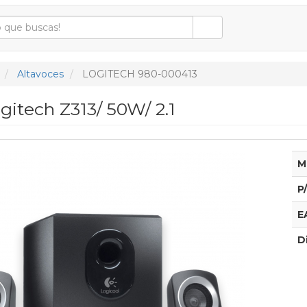
Altavoces
LOGITECH 980-000413
gitech Z313/ 50W/ 2.1
M
P
E
D