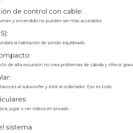
ción de control con cable:
lumen y encendido no pueden ser más accesibles.
S):
ndará la habitación de sonido equilibrado.
ompacto:
to de alta excursión no crea problemas de cabida y ofrece grav
lar:
ltavoces al subwoofer y éste al ordenador. Eso es todo.
culares:
a, jugar o ver vídeos en privado.
el sistema