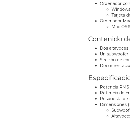
Ordenador co
Windows
Tarjeta 
Ordenador Ma
Mac OS® X
Contenido de
Dos altavoces 
Un subwoofer
Sección de con
Documentación
Especificaci
Potencia RMS t
Potencia de cre
Respuesta de f
Dimensiones (Pr
Subwoofe
Altavoces