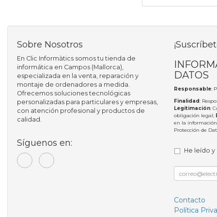
Sobre Nosotros
¡Suscríbet
En Clic Informàtics somos tu tienda de
INFORM
informática en Campos (Mallorca),
DATOS
especializada en la venta, reparación y
montaje de ordenadores a medida.
Responsable
: 
Ofrecemos soluciones tecnológicas
Finalidad
: Respo
personalizadas para particulares y empresas,
Legitimación
: 
con atención profesional y productos de
obligación legal;
calidad.
en la información
Protección de Da
Síguenos en:
He leído y
Contacto
Política Priv