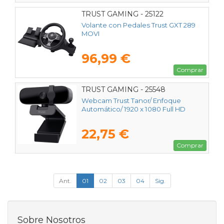
TRUST GAMING - 25122
Volante con Pedales Trust GXT 289
MOVI
96,99 €
Comprar
TRUST GAMING - 25548
Webcam Trust Tanor/ Enfoque
Automático/ 1920 x 1080 Full HD
22,75 €
Comprar
Ant.
01
02
03
04
Sig.
Sobre Nosotros