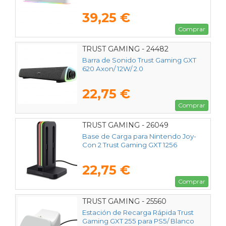
39,25 €
Comprar
TRUST GAMING - 24482
Barra de Sonido Trust Gaming GXT
620 Axon/ 12W/ 2.0
22,75 €
Comprar
TRUST GAMING - 26049
Base de Carga para Nintendo Joy-
Con 2 Trust Gaming GXT 1256
22,75 €
Comprar
TRUST GAMING - 25560
Estación de Recarga Rápida Trust
Gaming GXT 255 para PS5/ Blanco