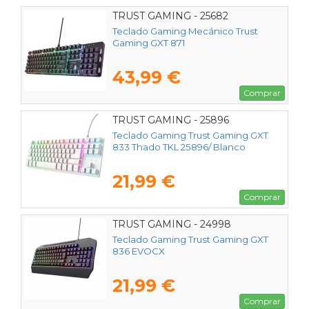
TRUST GAMING - 25682
Teclado Gaming Mecánico Trust
Gaming GXT 871
43,99 €
Comprar
TRUST GAMING - 25896
Teclado Gaming Trust Gaming GXT
833 Thado TKL 25896/ Blanco
21,99 €
Comprar
TRUST GAMING - 24998
Teclado Gaming Trust Gaming GXT
836 EVOCX
21,99 €
Comprar