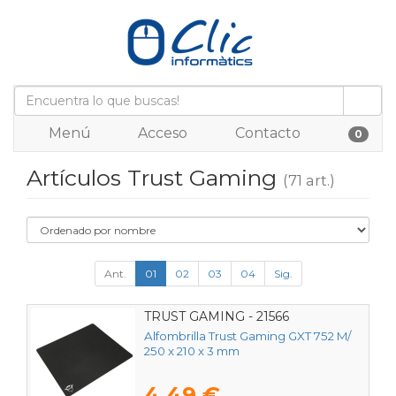
Menú
Acceso
Contacto
0
Artículos Trust Gaming
(71 art.)
Ant.
01
02
03
04
Sig.
TRUST GAMING - 21566
Alfombrilla Trust Gaming GXT 752 M/
250 x 210 x 3 mm
4,49 €