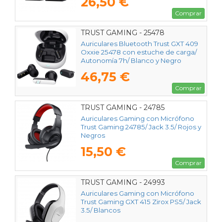
26,50 €
Comprar
TRUST GAMING - 25478
Auriculares Bluetooth Trust GXT 409
Oxxie 25478 con estuche de carga/
Autonomía 7h/ Blanco y Negro
46,75 €
Comprar
TRUST GAMING - 24785
Auriculares Gaming con Micrófono
Trust Gaming 24785/ Jack 3.5/ Rojos y
Negros
15,50 €
Comprar
TRUST GAMING - 24993
Auriculares Gaming con Micrófono
Trust Gaming GXT 415 Zirox PS5/ Jack
3.5/ Blancos