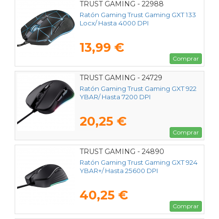
TRUST GAMING - 22988
Ratón Gaming Trust Gaming GXT 133
Locx/ Hasta 4000 DPI
13,99 €
Comprar
TRUST GAMING - 24729
Ratón Gaming Trust Gaming GXT 922
YBAR/ Hasta 7200 DPI
20,25 €
Comprar
TRUST GAMING - 24890
Ratón Gaming Trust Gaming GXT 924
YBAR+/ Hasta 25600 DPI
40,25 €
Comprar