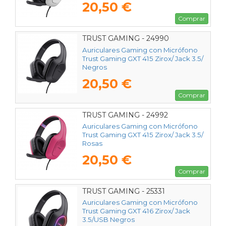
20,50 €
Comprar
TRUST GAMING - 24990
Auriculares Gaming con Micrófono
Trust Gaming GXT 415 Zirox/ Jack 3.5/
Negros
20,50 €
Comprar
TRUST GAMING - 24992
Auriculares Gaming con Micrófono
Trust Gaming GXT 415 Zirox/ Jack 3.5/
Rosas
20,50 €
Comprar
TRUST GAMING - 25331
Auriculares Gaming con Micrófono
Trust Gaming GXT 416 Zirox/ Jack
3.5/USB Negros