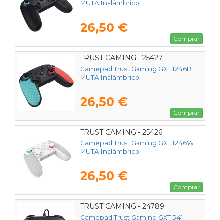
MUTA Inalámbrico
26,50 €
Comprar
TRUST GAMING - 25427
Gamepad Trust Gaming GXT 1246B
MUTA Inalámbrico
26,50 €
Comprar
TRUST GAMING - 25426
Gamepad Trust Gaming GXT 1246W
MUTA Inalámbrico
26,50 €
Comprar
TRUST GAMING - 24789
Gamepad Trust Gaming GXT 541