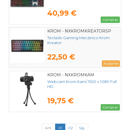
40,99 €
Comprar
KROM - NXKROMKREATORSP
Teclado Gaming Mecánico Krom
Kreator
22,50 €
Avísame
KROM - NXKROMKAM
Webcam Krom Kam/ 1920 x 1080 Full
HD
19,75 €
Comprar
Ant.
01
02
Sig.