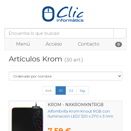
Menú
Acceso
Contacto
0
Artículos Krom
(30 art.)
Ant.
01
02
Sig.
KROM - NXKROMKNTRGB
Alfombrilla Krom Knout RGB con
Iluminación LED/ 320 x 270 x 3 mm
7,59 €