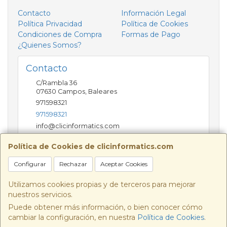
Contacto
Información Legal
Política Privacidad
Política de Cookies
Condiciones de Compra
Formas de Pago
¿Quienes Somos?
Contacto
C/Rambla 36
07630
Campos
,
Baleares
971598321
971598321
info@clicinformatics.com
Política de Cookies de clicinformatics.com
Horario
Configurar
Rechazar
Aceptar Cookies
De lunes a viernes 9:00-13:30/16:00-19:30 Sábados
10:00-13:00
Utilizamos cookies propias y de terceros para mejorar
nuestros servicios.
Puede obtener más información, o bien conocer cómo
cambiar la configuración, en nuestra
Política de Cookies
.
, , , , España. - C.I.F.: B57693244 - Tfno: