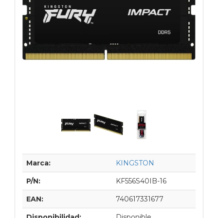
Marca:
KINGSTON
P/N:
KF556S40IB-16
EAN:
740617331677
Disponibilidad:
Disponible