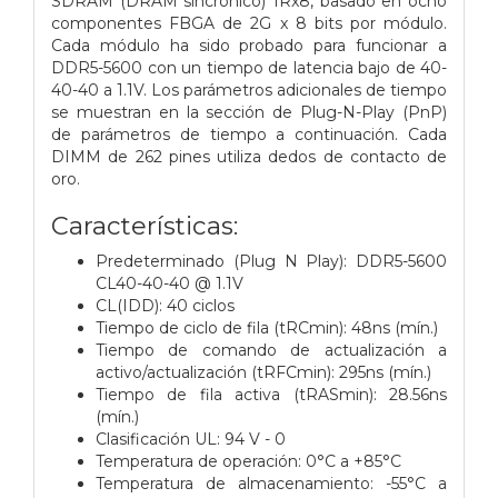
SDRAM (DRAM sincrónico) 1Rx8, basado en ocho
componentes FBGA de 2G x 8 bits por módulo.
Cada módulo ha sido probado para funcionar a
DDR5-5600 con un tiempo de latencia bajo de 40-
40-40 a 1.1V. Los parámetros adicionales de tiempo
se muestran en la sección de Plug-N-Play (PnP)
de parámetros de tiempo a continuación. Cada
DIMM de 262 pines utiliza dedos de contacto de
oro.
Características:
Predeterminado (Plug N Play): DDR5-5600
CL40-40-40 @ 1.1V
CL(IDD): 40 ciclos
Tiempo de ciclo de fila (tRCmin): 48ns (mín.)
Tiempo de comando de actualización a
activo/actualización (tRFCmin): 295ns (mín.)
Tiempo de fila activa (tRASmin): 28.56ns
(mín.)
Clasificación UL: 94 V - 0
Temperatura de operación: 0°C a +85°C
Temperatura de almacenamiento: -55°C a