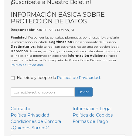
¡Suscríbete a Nuestro Boletín!
INFORMACIÓN BÁSICA SOBRE
PROTECCIÓN DE DATOS
Responsable
: PUIGSERVER-ROMAN, S.L.
Finalidad
: Responder las consultas planteadas por el usuario y enviarle
la información solicitada;
Legitimación
: Consentimiento del usuario;
Destinatarios
: Solo se realizan cesiones si existe una obligación legal;
Derechos
: Acceder, rectificar y suprimir, así como otros derechos, como
se indica en la información adicional;
Información Adicional
: Puede
consultar la información completa de Protección de Datos en nuestra
Política de Privacidad
.
He leído y acepto la
Política de Privacidad
.
Enviar
Contacto
Información Legal
Política Privacidad
Política de Cookies
Condiciones de Compra
Formas de Pago
¿Quienes Somos?