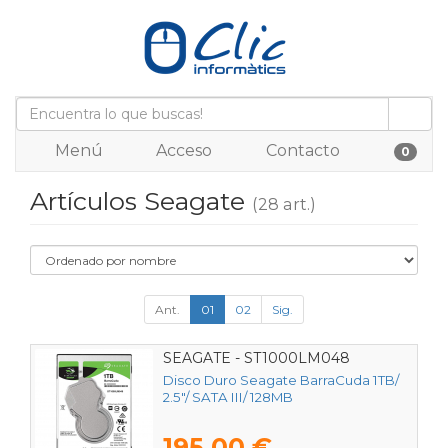
Menú
Acceso
Contacto
0
Artículos Seagate
(28 art.)
Ant.
01
02
Sig.
SEAGATE - ST1000LM048
Disco Duro Seagate BarraCuda 1TB/
2.5"/ SATA III/ 128MB
195,00 €