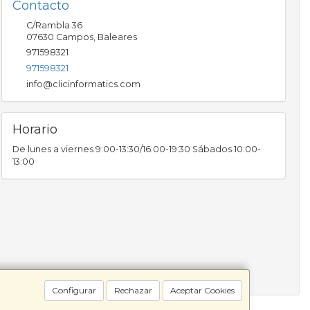
Contacto
C/Rambla 36
07630
Campos
,
Baleares
971598321
971598321
info@clicinformatics.com
Horario
De lunes a viernes 9:00-13:30/16:00-19:30 Sábados 10:00-
13:00
Configurar
Rechazar
Aceptar Cookies