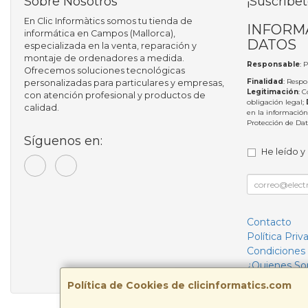
Sobre Nosotros
¡Suscríbet
En Clic Informàtics somos tu tienda de
INFORM
informática en Campos (Mallorca),
DATOS
especializada en la venta, reparación y
montaje de ordenadores a medida.
Responsable
: 
Ofrecemos soluciones tecnológicas
Finalidad
: Respo
personalizadas para particulares y empresas,
Legitimación
: 
con atención profesional y productos de
obligación legal;
calidad.
en la información
Protección de Da
Síguenos en:
He leído y
Contacto
Política Priv
Condiciones
¿Quienes S
Política de Cookies de clicinformatics.com