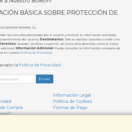
e a Nuestro Boletín!
ACIÓN BÁSICA SOBRE PROTECCIÓN DE
PUIGSERVER-ROMAN, S.L.
nder las consultas planteadas por el usuario y enviarle la información solicitada;
Consentimiento del usuario;
Destinatarios
: Solo se realizan cesiones si existe una
Derechos
: Acceder, rectificar y suprimir, así como otros derechos, como se indica
 adicional;
Información Adicional
: Puede consultar la información completa de
tos en nuestra
Política de Privacidad
.
 acepto la
Política de Privacidad
.
Enviar
Información Legal
acidad
Política de Cookies
 de Compra
Formas de Pago
omos?