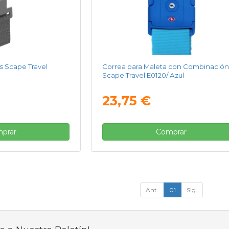
s Scape Travel
Correa para Maleta con Combinació
Scape Travel E0120/ Azul
23,75 €
prar
Comprar
Ant.
01
Sig.