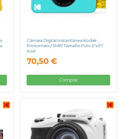
ro
Cámara Digital Instantánea Kodak
la
Printomatic/ 5MP/ Tamaño Foto 2"x3"/
Azul
70,50 €
Comprar