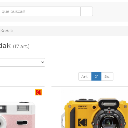
Kodak
odak
(17 art.)
Ant.
01
Sig.