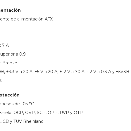
mentación
uente de alimentación ATX
: 7 A
superior a 0.9
s: Bronze
, +3.3 V a 20 A, +5 V a 20 A, +12 V a 70 A, -12 V a 0.3 A y +5VSB 
s
otección
oneses de 105 °C
tShield: OCP, OVP, SCP, OPP, UVP y OTP
C, CB y TÜV Rheinland