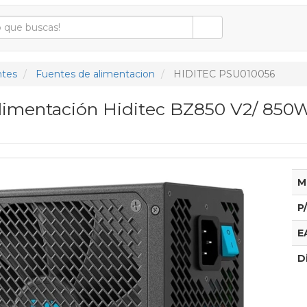
tes
Fuentes de alimentacion
HIDITEC PSU010056
limentación Hiditec BZ850 V2/ 850W
M
P
E
D