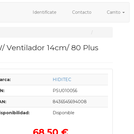
Identifícate
Contacto
Carrito
/ Ventilador 14cm/ 80 Plus
arca:
HIDITEC
/N:
PSU010056
AN:
8436545694008
isponibilidad:
Disponible
68,50 €