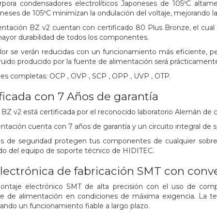
rpora condensadores electrolíticos Japoneses de 105ºC altam
es de 105ºC minimizan la ondulación del voltaje, mejorando la dur
ntación BZ v2 cuentan con certificado 80 Plus Bronze, el cual 
yor durabilidad de todos los componentes.
or se verán reducidas con un funcionamiento más eficiente, per
ruido producido por la fuente de alimentación será prácticament
nes completas: OCP , OVP , SCP , OPP , UVP , OTP.
ificada con 7 Años de garantía
ie BZ v2 está certificada por el reconocido laboratorio Alemán de
ntación cuenta con 7 años de garantía y un circuito integral de
s de seguridad protegen tus componentes de cualquier sobreca
ldo del equipo de soporte técnico de HIDITEC.
lectrónica de fabricación SMT con con
ontaje electrónico SMT de alta precisión con el uso de comp
e de alimentación en condiciones de máxima exigencia. La tec
ando un funcionamiento fiable a largo plazo.