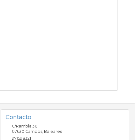
Contacto
C/Rambla 36
07630
Campos
,
Baleares
971598321