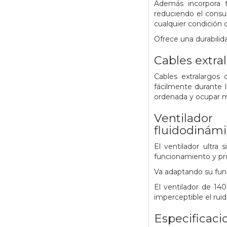
Además incorpora 
reduciendo el consu
cualquier condición 
Ofrece una durabilid
Cables extral
Cables extralargos 
fácilmente durante l
ordenada y ocupar m
Ventilado
fluidodinám
El ventilador ultr
funcionamiento y pro
Va adaptando su func
El ventilador de 1
imperceptible el rui
Especificaci