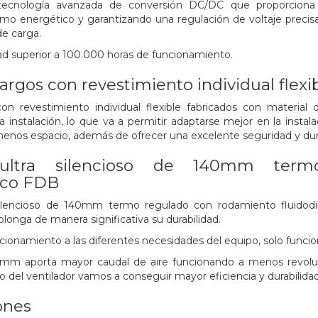
tecnología avanzada de conversión DC/DC que proporciona 
mo energético y garantizando una regulación de voltaje preci
de carga.
ad superior a 100.000 horas de funcionamiento.
argos con revestimiento individual flexi
con revestimiento individual flexible fabricados con material
a instalación, lo que va a permitir adaptarse mejor en la instal
enos espacio, además de ofrecer una excelente seguridad y dura
r ultra silencioso de 140mm ter
ico FDB
a silencioso de 140mm termo regulado con rodamiento fluido
longa de manera significativa su durabilidad.
ionamiento a las diferentes necesidades del equipo, solo funci
40mm aporta mayor caudal de aire funcionando a menos revolu
do del ventilador vamos a conseguir mayor eficiencia y durabili
ones