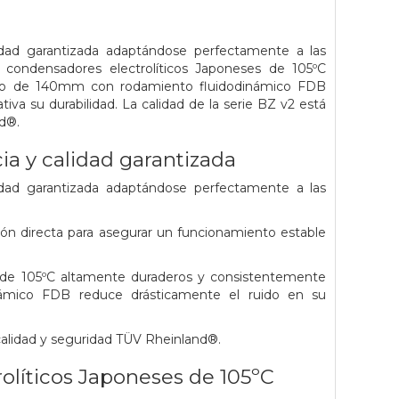
idad garantizada adaptándose perfectamente a las
 condensadores electrolíticos Japoneses de 105ºC
lado de 140mm con rodamiento fluidodinámico FDB
va su durabilidad. La calidad de la serie BZ v2 está
nd®.
ia y calidad garantizada
idad garantizada adaptándose perfectamente a las
ión directa para asegurar un funcionamiento estable
s de 105ºC altamente duraderos y consistentemente
námico FDB reduce drásticamente el ruido en su
 calidad y seguridad TÜV Rheinland®.
olíticos Japoneses de 105ºC