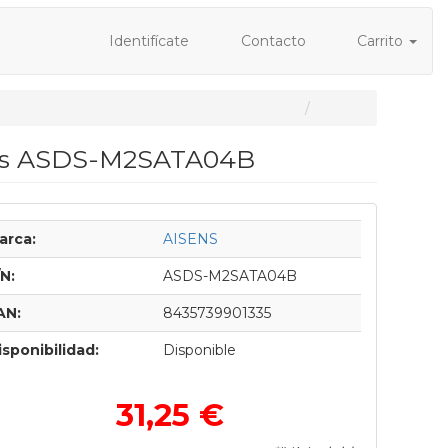
Identifícate
Contacto
Carrito
ens ASDS-M2SATA04B
arca:
AISENS
/N:
ASDS-M2SATA04B
AN:
8435739901335
isponibilidad:
Disponible
31,25 €