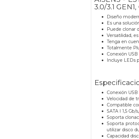
3.0/3.1 GEN
Diseño moderno
Es una solución
Puede clonar d
Versatilidad, e
Tenga en cuent
Totalmente Plu
Conexión USB 3
Incluye LEDs p
Especificaci
Conexión USB 3
Velocidad de t
Compatible con
SATA I 1,5 Gb/s
Soporta clonac
Soporta proto
utilizar disco
Capacidad disc