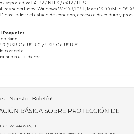
os soportados: FAT32 / NTFS / eXT2 / HFS
ativos soportados: Windows Win7/8/10/11, Mac OS 9.X/Mac OS X
D para indicar el estado de conexión, acceso a disco duro y proc
l Paquete:
e docking
 3.0 (USB-C a USB-C y USB-C a USB-A)
de corriente
usuario multi-idioma
e a Nuestro Boletín!
ACIÓN BÁSICA SOBRE PROTECCIÓN DE
PUIGSERVER-ROMAN, S.L.
nder las consultas planteadas por el usuario y enviarle la información solicitada;