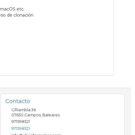
/macOS etc.
eso de clonación
Contacto
C/Rambla 36
07630
Campos
,
Baleares
971598321
971598321