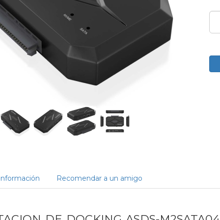
Información
Recomendar a un amigo
STACION DE DOCKING ASDS-M2SATA04B 