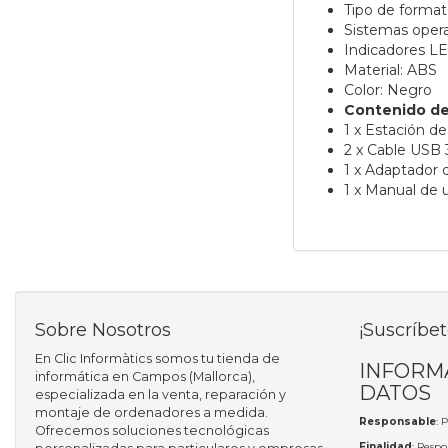
Tipo de format
Sistemas oper
Indicadores LE
Material: ABS
Color: Negro
Contenido de
1 x Estación d
2 x Cable USB
1 x Adaptador 
1 x Manual de 
Sobre Nosotros
¡Suscríbet
En Clic Informàtics somos tu tienda de
INFORM
informática en Campos (Mallorca),
DATOS
especializada en la venta, reparación y
montaje de ordenadores a medida.
Responsable
: 
Ofrecemos soluciones tecnológicas
Finalidad
: Respo