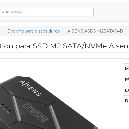
Docking para discos duros
AISENS ASDS-M2SATA04B
ation para SSD M2 SATA/NVMe Ais
M
P
E
D