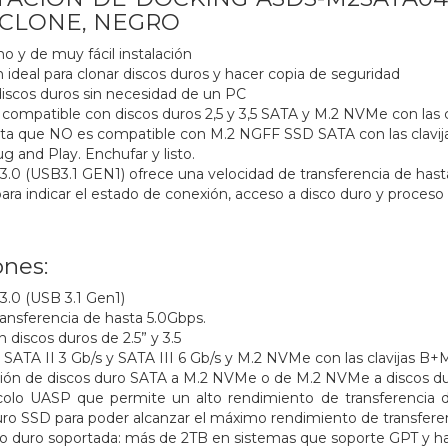
1, CLONE, NEGRO
 y de muy fácil instalación
 ideal para clonar discos duros y hacer copia de seguridad
iscos duros sin necesidad de un PC
s compatible con discos duros 2,5 y 3,5 SATA y M.2 NVMe con las c
a que NO es compatible con M.2 NGFF SSD SATA con las clavijas
g and Play. Enchufar y listo.
.0 (USB3.1 GEN1) ofrece una velocidad de transferencia de hast
ara indicar el estado de conexión, acceso a disco duro y proceso
ones:
.0 (USB 3.1 Gen1)
ransferencia de hasta 5.0Gbps.
 discos duros de 2.5” y 3.5
, SATA II 3 Gb/s y SATA III 6 Gb/s y M.2 NVMe con las clavijas B+M
ión de discos duro SATA a M.2 NVMe o de M.2 NVMe a discos du
colo UASP que permite un alto rendimiento de transferencia 
 duro SSD para poder alcanzar el máximo rendimiento de transferen
o duro soportada: más de 2TB en sistemas que soporte GPT y ha