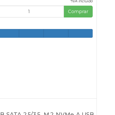
*IVA Incluido
Comprar
SATA 2.5/3.5, M.2 NVMe A USB