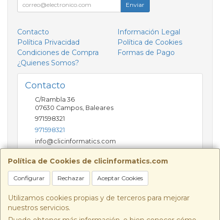
Enviar
Contacto
Información Legal
Política Privacidad
Política de Cookies
Condiciones de Compra
Formas de Pago
¿Quienes Somos?
Contacto
C/Rambla 36
07630
Campos
,
Baleares
971598321
971598321
info@clicinformatics.com
Política de Cookies de clicinformatics.com
Horario
Configurar
Rechazar
Aceptar Cookies
De lunes a viernes 9:00-13:30/16:00-19:30 Sábados
10:00-13:00
Utilizamos cookies propias y de terceros para mejorar
nuestros servicios.