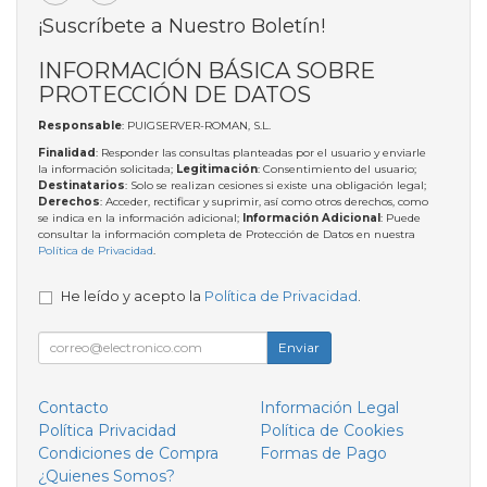
¡Suscríbete a Nuestro Boletín!
INFORMACIÓN BÁSICA SOBRE
PROTECCIÓN DE DATOS
Responsable
: PUIGSERVER-ROMAN, S.L.
Finalidad
: Responder las consultas planteadas por el usuario y enviarle
la información solicitada;
Legitimación
: Consentimiento del usuario;
Destinatarios
: Solo se realizan cesiones si existe una obligación legal;
Derechos
: Acceder, rectificar y suprimir, así como otros derechos, como
se indica en la información adicional;
Información Adicional
: Puede
consultar la información completa de Protección de Datos en nuestra
Política de Privacidad
.
He leído y acepto la
Política de Privacidad
.
Enviar
Contacto
Información Legal
Política Privacidad
Política de Cookies
Condiciones de Compra
Formas de Pago
¿Quienes Somos?