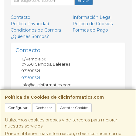
Enviar
Contacto
Información Legal
Política Privacidad
Política de Cookies
Condiciones de Compra
Formas de Pago
¿Quienes Somos?
Contacto
C/Rambla 36
07630
Campos
,
Baleares
971598321
971598321
info@clicinformatics.com
Política de Cookies de clicinformatics.com
Horario
Configurar
Rechazar
Aceptar Cookies
De lunes a viernes 9:00-13:30/16:00-19:30 Sábados
10:00-13:00
Utilizamos cookies propias y de terceros para mejorar
nuestros servicios.
Puede obtener más información, o bien conocer cómo