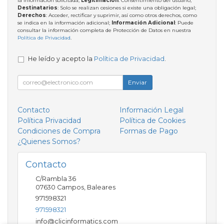
la información solicitada;
Legitimación
: Consentimiento del usuario;
Destinatarios
: Solo se realizan cesiones si existe una obligación legal;
Derechos
: Acceder, rectificar y suprimir, así como otros derechos, como
se indica en la información adicional;
Información Adicional
: Puede
consultar la información completa de Protección de Datos en nuestra
Política de Privacidad
.
He leído y acepto la
Política de Privacidad
.
Enviar
Contacto
Información Legal
Política Privacidad
Política de Cookies
Condiciones de Compra
Formas de Pago
¿Quienes Somos?
Contacto
C/Rambla 36
07630
Campos
,
Baleares
971598321
971598321
info@clicinformatics.com