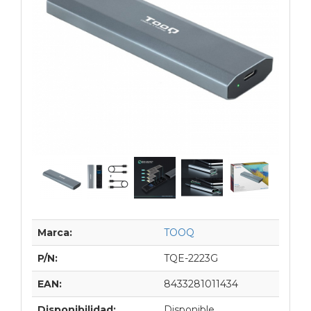
Marca:
TOOQ
P/N:
TQE-2223G
EAN:
8433281011434
Disponibilidad:
Disponible