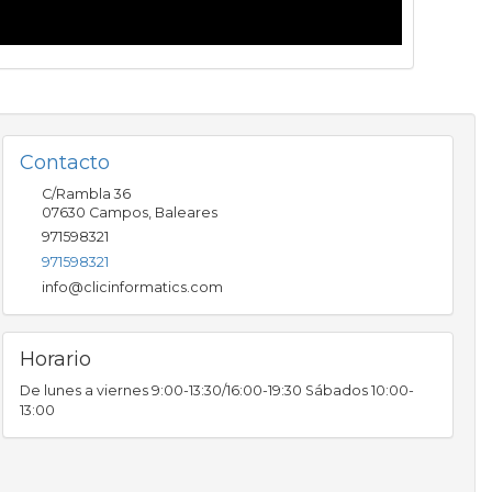
Contacto
C/Rambla 36
07630
Campos
,
Baleares
971598321
971598321
info@clicinformatics.com
Horario
De lunes a viernes 9:00-13:30/16:00-19:30 Sábados 10:00-
13:00