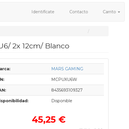
Identifícate
Contacto
Carrito
6/ 2x 12cm/ Blanco
arca:
MARS GAMING
/N:
MCPUXU6W
AN:
8435693109327
isponibilidad:
Disponible
45,25 €