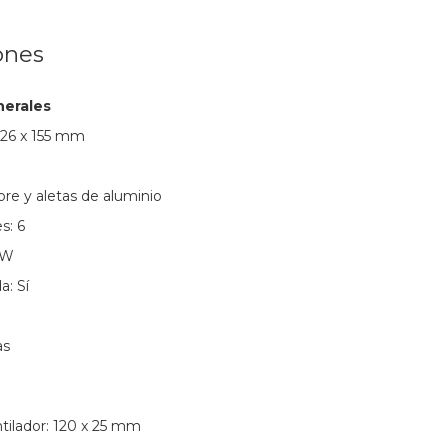
ones
nerales
126 x 155 mm
bre y aletas de aluminio
s: 6
 W
a: Sí
as
tilador: 120 x 25 mm