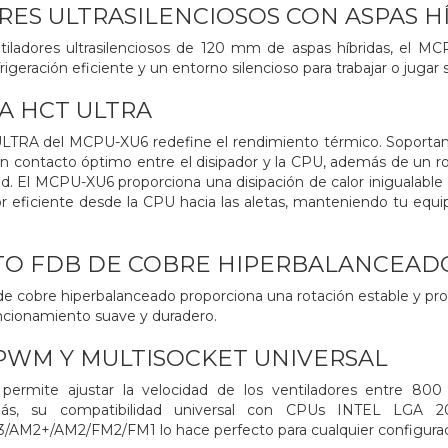
ES ULTRASILENCIOSOS CON ASPAS H
iladores ultrasilenciosos de 120 mm de aspas híbridas, el MCPU
igeración eficiente y un entorno silencioso para trabajar o jugar s
A HCT ULTRA
ULTRA del MCPU-XU6 redefine el rendimiento térmico. Soporta
n contacto óptimo entre el disipador y la CPU, además de un ro
d. El MCPU-XU6 proporciona una disipación de calor inigualable 
or eficiente desde la CPU hacia las aletas, manteniendo tu equip
O FDB DE COBRE HIPERBALANCEAD
 cobre hiperbalanceado proporciona una rotación estable y prolong
ncionamiento suave y duradero.
PWM Y MULTISOCKET UNIVERSAL
ermite ajustar la velocidad de los ventiladores entre 8
más, su compatibilidad universal con CPUs INTEL LGA 2066
M2+/AM2/FM2/FM1 lo hace perfecto para cualquier configurac