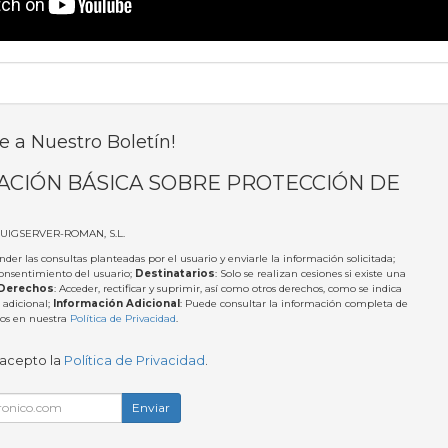
e a Nuestro Boletín!
ACIÓN BÁSICA SOBRE PROTECCIÓN DE
PUIGSERVER-ROMAN, S.L.
nder las consultas planteadas por el usuario y enviarle la información solicitada;
Consentimiento del usuario;
Destinatarios
: Solo se realizan cesiones si existe una
Derechos
: Acceder, rectificar y suprimir, así como otros derechos, como se indica
 adicional;
Información Adicional
: Puede consultar la información completa de
tos en nuestra
Política de Privacidad
.
 acepto la
Política de Privacidad
.
Enviar