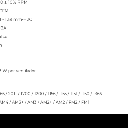
000 ± 10% RPM
4 CFM
81 - 1.39 mm-H2O
 dBA
lico
n
8 W por ventilador
 / 2011 / 1700 / 1200 / 1156 / 1155 / 1151 / 1150 / 1366
AM4 / AM3+ / AM3 / AM2+ / AM2 / FM2 / FM1