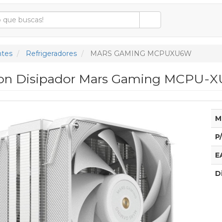
tes
Refrigeradores
MARS GAMING MCPUXU6W
con Disipador Mars Gaming MCPU-XU
M
P
E
D