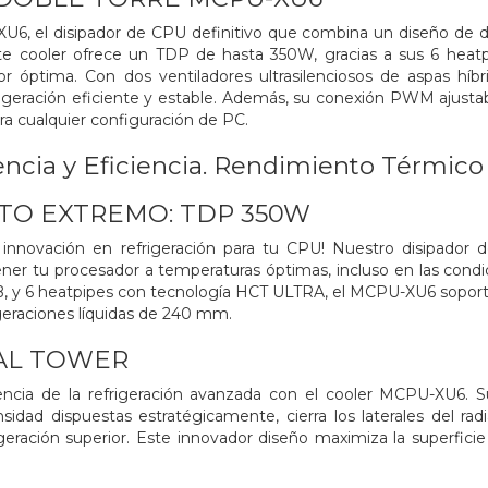
6, el disipador de CPU definitivo que combina un diseño de do
ste cooler ofrece un TDP de hasta 350W, gracias a sus 6 hea
lor óptima. Con dos ventiladores ultrasilenciosos de aspas h
rigeración eficiente y estable. Además, su conexión PWM ajusta
ra cualquier configuración de PC.
cia y Eficiencia. Rendimiento Térmico
TO EXTREMO: TDP 350W
 innovación en refrigeración para tu CPU! Nuestro disipador
ner tu procesador a temperaturas óptimas, incluso en las condi
B, y 6 heatpipes con tecnología HCT ULTRA, el MCPU-XU6 sopor
igeraciones líquidas de 240 mm.
AL TOWER
encia de la refrigeración avanzada con el cooler MCPU-XU6
sidad dispuestas estratégicamente, cierra los laterales del radia
geración superior. Este innovador diseño maximiza la superfici