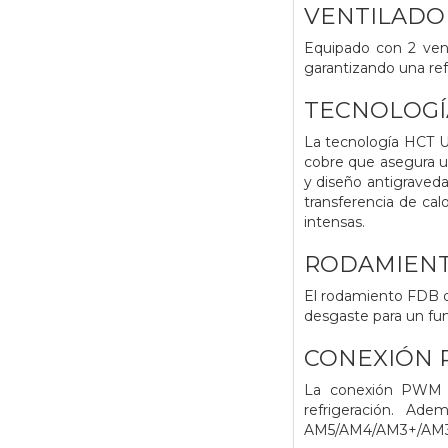
VENTILADOR
Equipado con 2 vent
garantizando una refr
TECNOLOGÍ
La tecnología HCT 
cobre que asegura u
y diseño antigraveda
transferencia de cal
intensas.
RODAMIENT
El rodamiento FDB de
desgaste para un fu
CONEXIÓN 
La conexión PWM p
refrigeración. Ade
AM5/AM4/AM3+/AM3/A