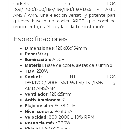
sockets Intel LGA
1851/1700/1200/1156/1155/1151/1150/1366 y AMD
AM5 / AM4. Una elección versátil y potente para
quienes buscan un cooler ARGB que combine
rendimiento, estética y facilidad de instalación.
Especificaciones
Dimensiones:
120x68x154mm
Peso:
505g
Iluminación:
ARGB
Material:
Base de cobre, aletas de aluminio
TDP:
220W
Socket:
INTEL LGA
1851/1700/1200/1156/1155/1151/1150/1366 y
AMD AM5/AM4
Ventilador:
120x25mm
Antivibraciones:
Sí
Flujo de aire:
35-78 CFM
Nivel sonoro:
9-28dBA
Velocidad:
800-2000 ± 10% RPM
Potencia máx.:
3.36W
Vida útil:
60.000 horas