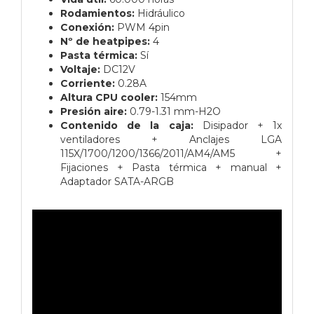
Rodamientos:
Hidráulico
Conexión:
PWM 4pin
Nº de heatpipes:
4
Pasta térmica:
Sí
Voltaje:
DC12V
Corriente:
0.28A
Altura CPU cooler:
154mm
Presión aire:
0.79-1.31 mm-H2O
Contenido de la caja:
Disipador + 1x
ventiladores + Anclajes LGA
115X/1700/1200/1366/2011/AM4/AM5 +
Fijaciones + Pasta térmica + manual +
Adaptador SATA-ARGB