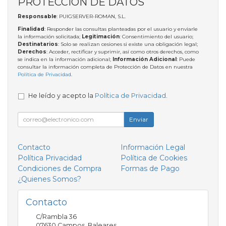
PROTECCIÓN DE DATOS
Responsable
: PUIGSERVER-ROMAN, S.L.
Finalidad
: Responder las consultas planteadas por el usuario y enviarle
la información solicitada;
Legitimación
: Consentimiento del usuario;
Destinatarios
: Solo se realizan cesiones si existe una obligación legal;
Derechos
: Acceder, rectificar y suprimir, así como otros derechos, como
se indica en la información adicional;
Información Adicional
: Puede
consultar la información completa de Protección de Datos en nuestra
Política de Privacidad
.
He leído y acepto la
Política de Privacidad
.
Enviar
Contacto
Información Legal
Política Privacidad
Política de Cookies
Condiciones de Compra
Formas de Pago
¿Quienes Somos?
Contacto
C/Rambla 36
07630
Campos
,
Baleares