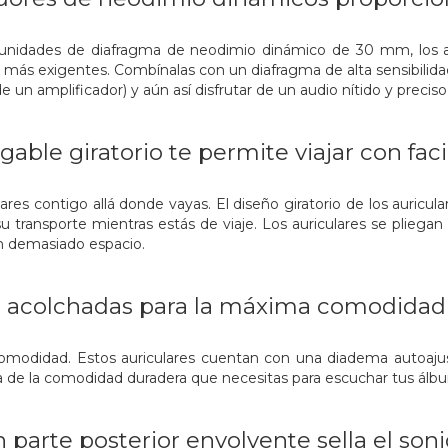
as unidades de diafragma de neodimio dinámico de 30 mm, los a
as más exigentes. Combínalas con un diafragma de alta sensibilida
 un amplificador) y aún así disfrutar de un audio nítido y preciso
gable giratorio te permite viajar con faci
lares contigo allá donde vayas. El diseño giratorio de los aur
ta su transporte mientras estás de viaje. Los auriculares se plieg
en demasiado espacio.
s acolchadas para la máxima comodidad
omodidad. Estos auriculares cuentan con una diadema autoajus
ta de la comodidad duradera que necesitas para escuchar tus álbum
 parte posterior envolvente sella el son