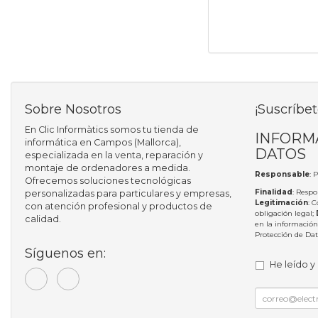
Sobre Nosotros
¡Suscríbet
En Clic Informàtics somos tu tienda de
INFORM
informática en Campos (Mallorca),
DATOS
especializada en la venta, reparación y
montaje de ordenadores a medida.
Responsable
: 
Ofrecemos soluciones tecnológicas
Finalidad
: Respo
personalizadas para particulares y empresas,
Legitimación
: 
con atención profesional y productos de
obligación legal;
calidad.
en la información
Protección de Da
Síguenos en:
He leído y