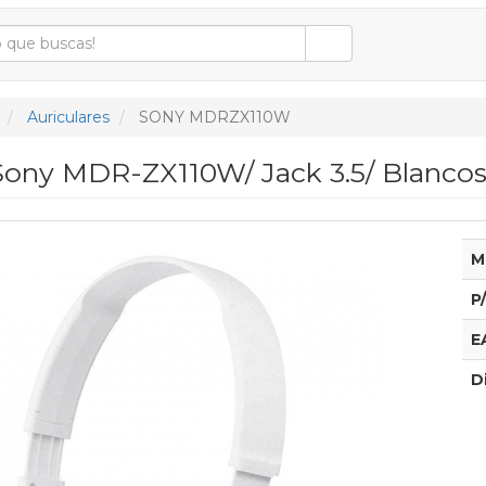
Auriculares
SONY MDRZX110W
 Sony MDR-ZX110W/ Jack 3.5/ Blanco
M
P
E
D