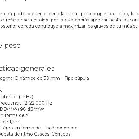
 con parte posterior cerrada cubre por completo el oído, lo qu
se refleja hacia el oído, por lo que podrás apreciar hasta los so
posterior cerrada contribuye a maximizar los graves de tu música
y peso
sticas generales
fragma: Dinámico de 30 mm – Tipo cúpula
Sí
 ohmios (1 kHz)
frecuencia 12–22.000 Hz
s (DB/MW) 98 dB/mW
En forma de Y
able 1,2 m
stéreo en forma de L bañado en oro
puesta de ritmo Cascos, Cerrados