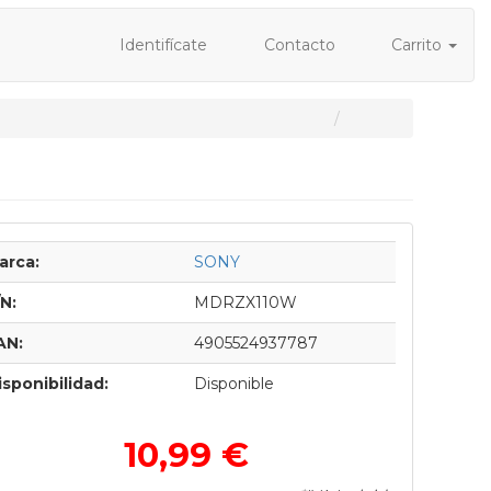
Identifícate
Contacto
Carrito
s
arca:
SONY
/N:
MDRZX110W
AN:
4905524937787
isponibilidad:
Disponible
10,99 €