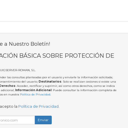
e a Nuestro Boletín!
ACIÓN BÁSICA SOBRE PROTECCIÓN DE
PUIGSERVER-ROMAN, S.L.
nder las consultas planteadas por el usuario y enviarle la información solicitada;
Consentimiento del usuario;
Destinatarios
: Solo se realizan cesiones si existe una
Derechos
: Acceder, rectificar y suprimir, así como otros derechos, como se indica
 adicional;
Información Adicional
: Puede consultar la información completa de
tos en nuestra
Política de Privacidad
.
 acepto la
Política de Privacidad
.
Enviar