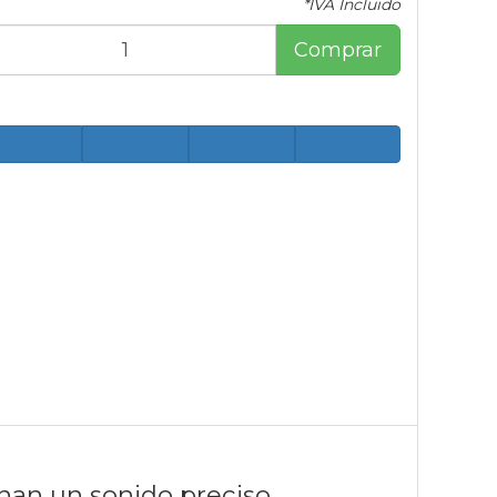
*IVA Incluido
Comprar
nan un sonido preciso