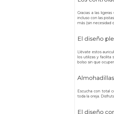
Gracias a las liger
incluso con las pist
más (sin necesidad de
El diseño ple
Llévate estos auricu
los utilizas y facili
bolso sin que ocup
Almohadilla
Escucha con total c
toda la oreja. Disfru
El diseño con