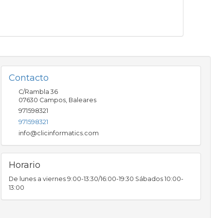
Contacto
C/Rambla 36
07630
Campos
,
Baleares
971598321
971598321
info@clicinformatics.com
Horario
De lunes a viernes 9:00-13:30/16:00-19:30 Sábados 10:00-
13:00