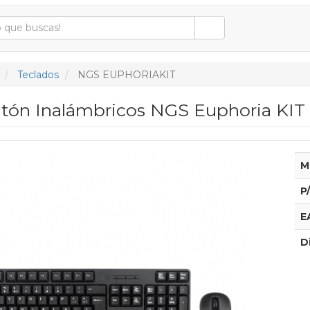
Teclados
NGS EUPHORIAKIT
atón Inalámbricos NGS Euphoria KIT
M
P
E
D