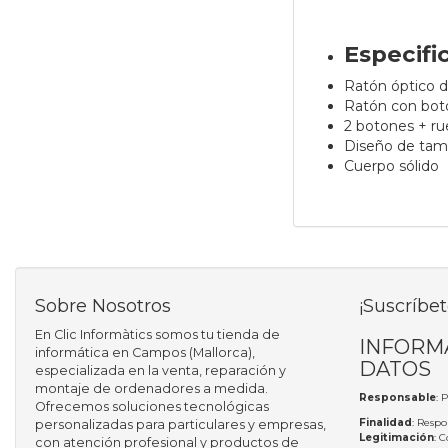
Especifi
Ratón óptico 
Ratón con boto
2 botones + r
Diseño de ta
Cuerpo sólido
Sobre Nosotros
¡Suscríbet
En Clic Informàtics somos tu tienda de
INFORM
informática en Campos (Mallorca),
DATOS
especializada en la venta, reparación y
montaje de ordenadores a medida.
Responsable
: 
Ofrecemos soluciones tecnológicas
Finalidad
: Respo
personalizadas para particulares y empresas,
Legitimación
: 
con atención profesional y productos de