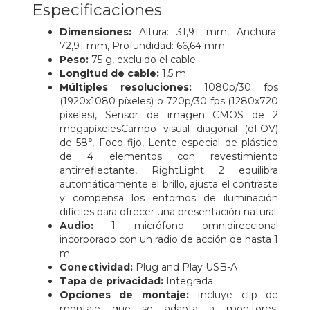
Especificaciones
Dimensiones:
Altura: 31,91 mm,
Anchura:
72,91 mm,
Profundidad: 66,64 mm
Peso:
75 g, excluido el cable
Longitud de cable:
1,5 m
Múltiples resoluciones:
1080p/30 fps
(1920x1080 píxeles) o 720p/30 fps (1280x720
píxeles),
Sensor de imagen CMOS de 2
megapíxeles
Campo visual diagonal (dFOV)
de 58°,
Foco fijo,
Lente especial de plástico
de 4 elementos con revestimiento
antirreflectante,
RightLight 2 equilibra
automáticamente el brillo, ajusta el contraste
y compensa los entornos de iluminación
difíciles para ofrecer una presentación natural.
Audio:
1 micrófono omnidireccional
incorporado con un radio de acción de hasta 1
m
Conectividad:
Plug and Play USB-A
Tapa de privacidad:
Integrada
Opciones de montaje:
Incluye clip de
montaje que se adapta a monitores,