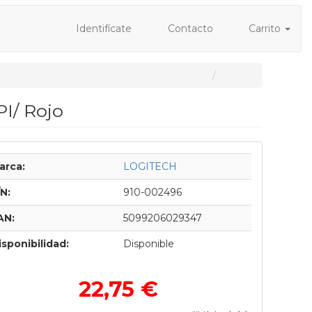
Identifícate
Contacto
Carrito
I/ Rojo
arca:
LOGITECH
/N:
910-002496
AN:
5099206029347
isponibilidad:
Disponible
22,75 €