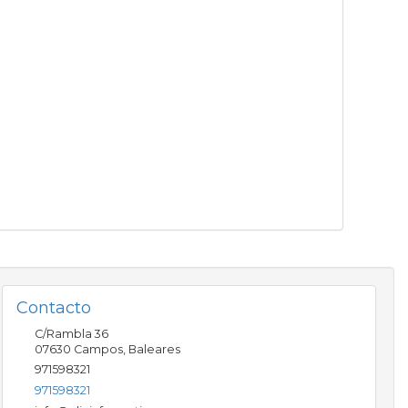
Contacto
C/Rambla 36
07630
Campos
,
Baleares
971598321
971598321