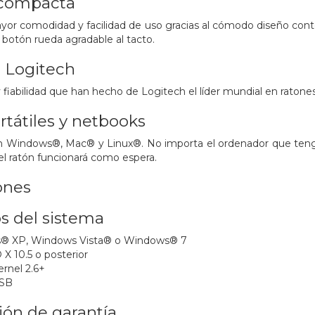
compacta
ayor comodidad y facilidad de uso gracias al cómodo diseño co
botón rueda agradable al tacto.
e Logitech
y fiabilidad que han hecho de Logitech el líder mundial en ratone
rtátiles y netbooks
on Windows®, Mac® y Linux®. No importa el ordenador que tenga
el ratón funcionará como espera.
ones
s del sistema
® XP, Windows Vista® o Windows® 7
X 10.5 o posterior
rnel 2.6+
USB
ión de garantía