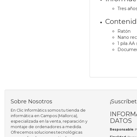
Tres años
Contenido
Ratón
Nano rec
1 pila AA 
Document
Sobre Nosotros
¡Suscríbet
En Clic Informàtics somos tu tienda de
INFORM
informática en Campos (Mallorca),
DATOS
especializada en la venta, reparación y
montaje de ordenadores a medida.
Responsable
: 
Ofrecemos soluciones tecnológicas