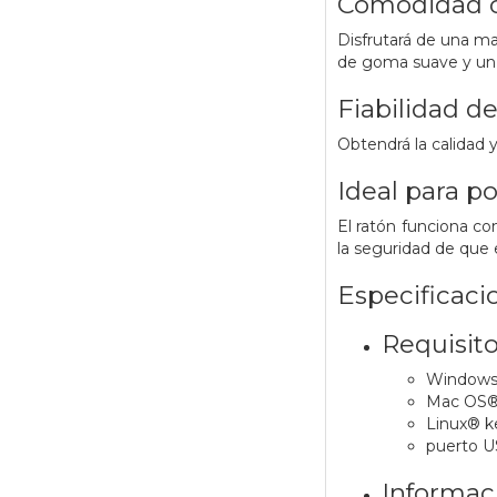
Comodidad 
Disfrutará de una m
de goma suave y un 
Fiabilidad d
Obtendrá la calidad 
Ideal para po
El ratón funciona c
la seguridad de que 
Especificaci
Requisito
Windows
Mac OS® 
Linux® ke
puerto 
Informac