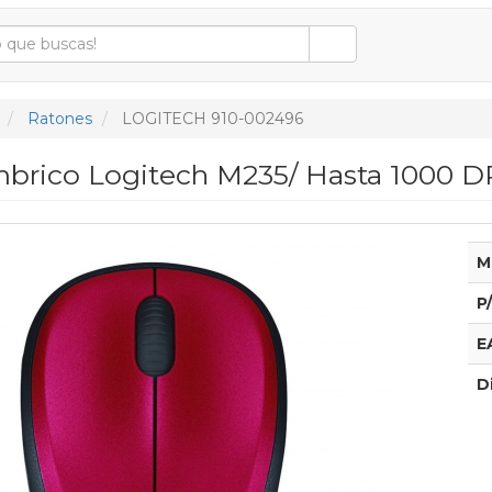
Ratones
LOGITECH 910-002496
mbrico Logitech M235/ Hasta 1000 DP
M
P
E
D