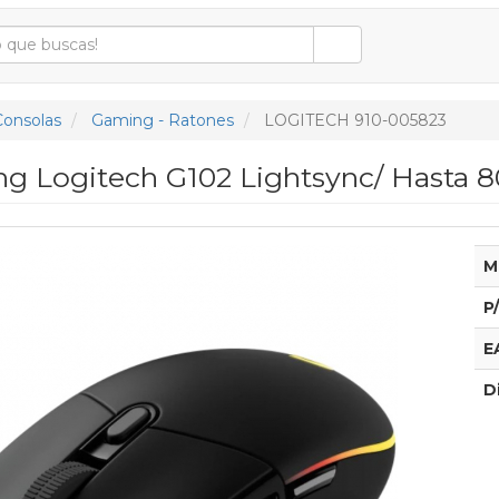
Consolas
Gaming - Ratones
LOGITECH 910-005823
g Logitech G102 Lightsync/ Hasta 
M
P
E
D