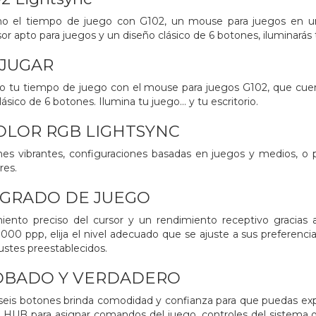
o el tiempo de juego con G102, un mouse para juegos en una 
 apto para juegos y un diseño clásico de 6 botones, iluminarás t
 JUGAR
o tu tiempo de juego con el mouse para juegos G102, que cue
ásico de 6 botones. Ilumina tu juego... y tu escritorio.
OLOR RGB LIGHTSYNC
ones vibrantes, configuraciones basadas en juegos y medios, 
res.
 GRADO DE JUEGO
nto preciso del cursor y un rendimiento receptivo gracias a
000 ppp, elija el nivel adecuado que se ajuste a sus preferenci
ustes preestablecidos.
OBADO Y VERDADERO
 seis botones brinda comodidad y confianza para que puedas explo
 HUB para asignar comandos del juego, controles del sistema o