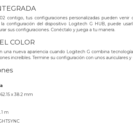
NTEGRADA
02 contigo, tus configuraciones personalizadas pueden venir 
la configuración del dispositivo Logitech G HUB, puede usarl
urar sus configuraciones. Conéctalo y juega a tu manera.
 EL COLOR
n una nueva apariencia cuando Logitech G combina tecnología d
ciones increíbles. Termine su configuración con unos auriculares 
ones
ía
 62.15 x 38.2 mm
2.1 m
LIGHTSYNC