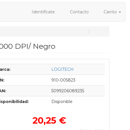
Identifícate
Contacto
Carrito
8000 DPI/ Negro
arca:
LOGITECH
/N:
910-005823
AN:
5099206089235
isponibilidad:
Disponible
20,25 €