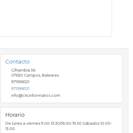
Contacto
C/Rambla 36
07630
Campos
,
Baleares
971598321
971598321
info@clicinformatics.com
Horario
De lunes a viernes 9:00-13:30/16:00-19:30 Sábados 10:00-
13:00