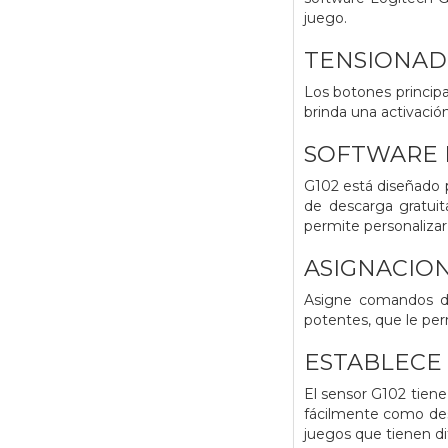
juego.
TENSIONAD
Los botones princip
brinda una activación
SOFTWARE 
G102 está diseñado p
de descarga gratuit
permite personalizar
ASIGNACIO
Asigne comandos de
potentes, que le per
ESTABLECE 
El sensor G102 tiene
fácilmente como desl
juegos que tienen di