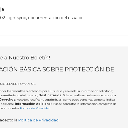
ja
02 Lightsync, documentación del usuario
e a Nuestro Boletín!
ACIÓN BÁSICA SOBRE PROTECCIÓN DE
PUIGSERVER-ROMAN, S.L.
nder las consultas planteadas por el usuario y enviarle la información solicitada;
Consentimiento del usuario;
Destinatarios
: Solo se realizan cesiones si existe una
Derechos
: Acceder, rectificar y suprimir, así como otros derechos, como se indica
 adicional;
Información Adicional
: Puede consultar la información completa de
tos en nuestra
Política de Privacidad
.
 acepto la
Política de Privacidad
.