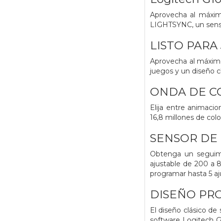
Aprovecha al máxim
LIGHTSYNC, un sensor
LISTO PARA
Aprovecha al máxim
juegos y un diseño cl
ONDA DE C
Elija entre animaci
16,8 millones de colo
SENSOR DE
Obtenga un seguimie
ajustable de 200 a 8
programar hasta 5 aj
DISEÑO PR
El diseño clásico de
software Logitech G