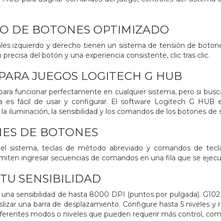
O DE BOTONES OPTIMIZADO
ales izquierdo y derecho tienen un sistema de tensión de boton
 precisa del botón y una experiencia consistente, clic tras clic.
PARA JUEGOS LOGITECH G HUB
ara funcionar perfectamente en cualquier sistema, pero si busca 
a es fácil de usar y configurar. El software Logitech G HUB
 la iluminación, la sensibilidad y los comandos de los botones d
NES DE BOTONES
l sistema, teclas de método abreviado y comandos de tecl
miten ingresar secuencias de comandos en una fila que se ejecu
TU SENSIBILIDAD
 una sensibilidad de hasta 8000 DPI (puntos por pulgada). G102 l
izar una barra de desplazamiento. Configure hasta 5 niveles y re
ferentes modos o niveles que pueden requerir más control, como 