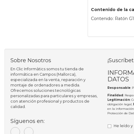
Contenido de la ca
Contenido: Ratón G1
Sobre Nosotros
¡Suscríbet
En Clic Informàtics somos tu tienda de
INFORM
informática en Campos (Mallorca),
DATOS
especializada en la venta, reparación y
montaje de ordenadores a medida.
Responsable
: 
Ofrecemos soluciones tecnológicas
Finalidad
: Respo
personalizadas para particulares y empresas,
Legitimación
: 
con atención profesional y productos de
obligación legal;
calidad.
en la información
Protección de Da
Síguenos en:
He leído y