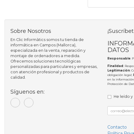
Sobre Nosotros
¡Suscríbet
En Clic Informàtics somos tu tienda de
INFORM
informática en Campos (Mallorca),
DATOS
especializada en la venta, reparación y
montaje de ordenadores a medida.
Responsable
: 
Ofrecemos soluciones tecnológicas
Finalidad
: Respo
personalizadas para particulares y empresas,
Legitimación
: 
con atención profesional y productos de
obligación legal;
calidad.
en la información
Protección de Da
Síguenos en:
He leído y
Contacto
Política Priv