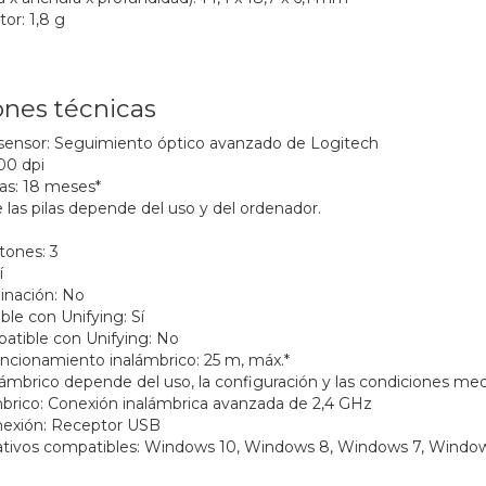
or: 1,8 g
ones técnicas
sensor: Seguimiento óptico avanzado de Logitech
00 dpi
las: 18 meses*
 las pilas depende del uso y del ordenador.
ones: 3
í
linación: No
le con Unifying: Sí
atible con Unifying: No
uncionamiento inalámbrico: 25 m, máx.*
alámbrico depende del uso, la configuración y las condiciones me
brico: Conexión inalámbrica avanzada de 2,4 GHz
nexión: Receptor USB
tivos compatibles: Windows 10, Windows 8, Windows 7, Windows