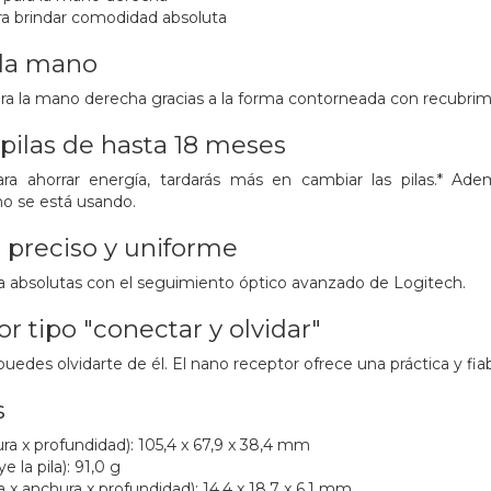
ra brindar comodidad absoluta
 la mano
 la mano derecha gracias a la forma contorneada con recubri
pilas de hasta 18 meses
para ahorrar energía, tardarás más en cambiar las pilas.*
o se está usando.
 preciso y uniforme
a absolutas con el seguimiento óptico avanzado de Logitech.
r tipo "conectar y olvidar"
edes olvidarte de él. El nano receptor ofrece una práctica y fiab
s
ura x profundidad): 105,4 x 67,9 x 38,4 mm
e la pila): 91,0 g
 x anchura x profundidad): 14,4 x 18,7 x 6,1 mm