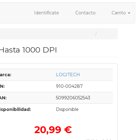
Identifícate
Contacto
Carrito
Hasta 1000 DPI
arca:
LOGITECH
/N:
910-004287
AN:
5099206052543
isponibilidad:
Disponible
20,99 €