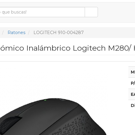
Ratones
LOGITECH 910-004287
ómico Inalámbrico Logitech M280/ 
M
P
E
D