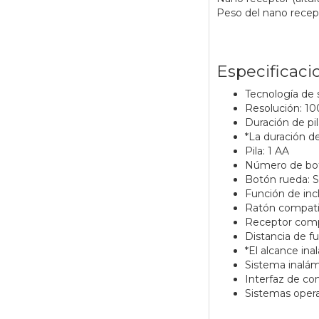
Peso del nano recept
Especificaci
Tecnología de 
Resolución: 10
Duración de pi
*La duración de
Pila: 1 AA
Número de bot
Botón rueda: S
Función de inc
Ratón compatib
Receptor comp
Distancia de f
*El alcance in
Sistema inalám
Interfaz de co
Sistemas opera