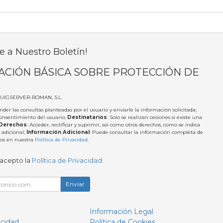
e a Nuestro Boletín!
ACIÓN BÁSICA SOBRE PROTECCIÓN DE
PUIGSERVER-ROMAN, S.L.
nder las consultas planteadas por el usuario y enviarle la información solicitada;
Consentimiento del usuario;
Destinatarios
: Solo se realizan cesiones si existe una
Derechos
: Acceder, rectificar y suprimir, así como otros derechos, como se indica
 adicional;
Información Adicional
: Puede consultar la información completa de
tos en nuestra
Política de Privacidad
.
 acepto la
Política de Privacidad
.
Enviar
Información Legal
acidad
Política de Cookies