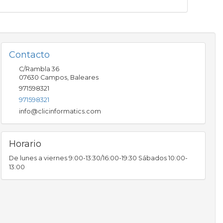
Contacto
C/Rambla 36
07630
Campos
,
Baleares
971598321
971598321
info@clicinformatics.com
Horario
De lunes a viernes 9:00-13:30/16:00-19:30 Sábados 10:00-
13:00