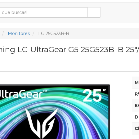
Monitores
LG 25G523B-B
ing LG UltraGear G5 25G523B-B 25"/ 
M
P
E
D
C