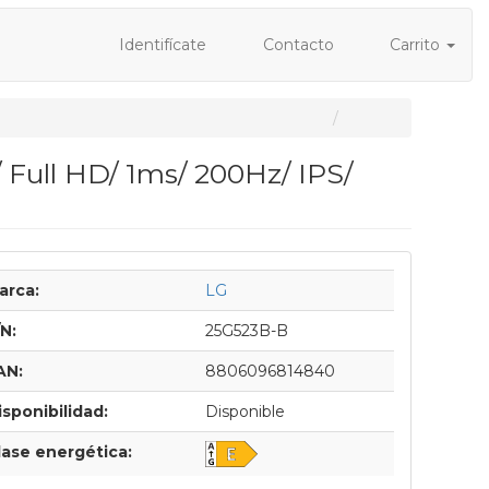
Identifícate
Contacto
Carrito
Full HD/ 1ms/ 200Hz/ IPS/
arca:
LG
/N:
25G523B-B
AN:
8806096814840
isponibilidad:
Disponible
lase energética: