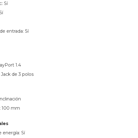
: Sí
Sí
e entrada: Sí
layPort 1.4
: Jack de 3 polos
Inclinación
 x 100 mm
ales
 energía: Sí