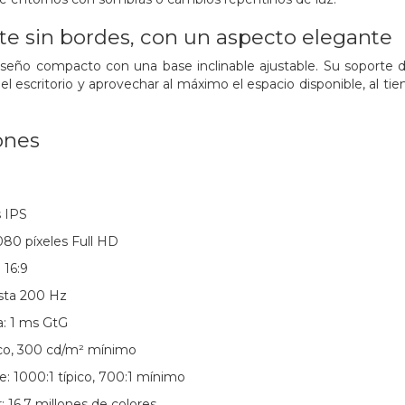
e sin bordes, con un aspecto elegante
seño compacto con una base inclinable ajustable. Su soporte 
l escritorio y aprovechar al máximo el espacio disponible, al 
ones
s IPS
080 píxeles Full HD
 16:9
asta 200 Hz
: 1 ms GtG
pico, 300 cd/m² mínimo
e: 1000:1 típico, 700:1 mínimo
: 16,7 millones de colores