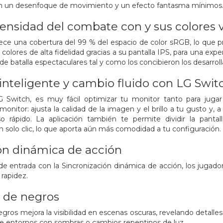
on un desenfoque de movimiento y un efecto fantasma mínimos
ntensidad del combate con
y sus colores 
ece una cobertura del 99 % del espacio de color sRGB, lo que
colores de alta fidelidad gracias a su pantalla IPS, para una exp
de batalla espectaculares tal y como los concibieron los desarroll
inteligente y cambio fluido con LG Swit
G Switch, es muy fácil optimizar tu monitor tanto para jugar
onitor: ajusta la calidad de la imagen y el brillo a tu gusto y, a
 rápido. La aplicación también te permite dividir la pantal
 solo clic, lo que aporta aún más comodidad a tu configuración.
ón dinámica de acción
o de entrada con la Sincronización dinámica de acción, los jug
 rapidez.
r de negros
negros mejora la visibilidad en escenas oscuras, revelando detall
de entornos con sombras o cambios repentinos de luz.