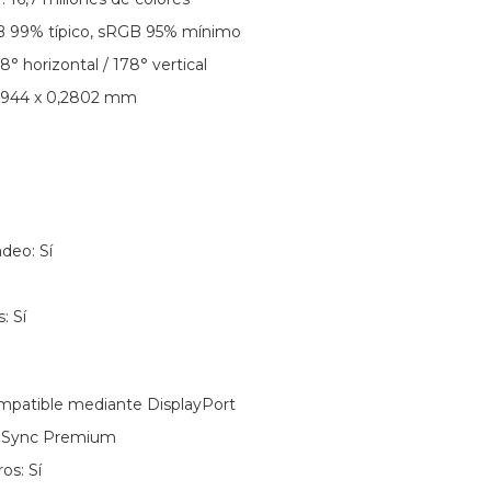
B 99% típico, sRGB 95% mínimo
8° horizontal / 178° vertical
,0944 x 0,2802 mm
deo: Sí
: Sí
patible mediante DisplayPort
eSync Premium
os: Sí