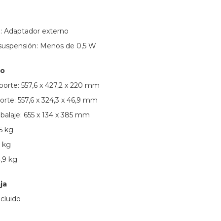
n: Adaptador externo
uspensión: Menos de 0,5 W
so
orte: 557,6 x 427,2 x 220 mm
rte: 557,6 x 324,3 x 46,9 mm
alaje: 655 x 134 x 385 mm
5 kg
4 kg
,9 kg
ja
ncluido