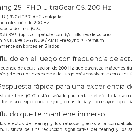
ing 25" FHD UltraGear G5, 200 Hz
HD (1920x1080) de 25 pulgadas
actualización de 200 Hz
uesta de 1 ms (GtG)
B 99% (típ.), compatible con 16,7 millones de colores
on NVIDIA® G-SYNC® / AMD FreeSync™ Premium
amente sin bordes en 3 lados
luido en el juego con
frecuencia de act
ecuencia de actualización de 200 Hz que garantiza imágenes flu
érgete en una experiencia de juego más envolvente con cada 
 Respuesta rápida
para una experiencia d
sta de 1 ms (GtG) está diseñado para reducir el efecto fantasm
y ofrece una experiencia de juego más fluida y con mayor capacid
fluido que te mantiene inmerso
os efectos de tearing y los retrasos gracias a la compati
Disfruta de una reducción significativa del tearing y los sa