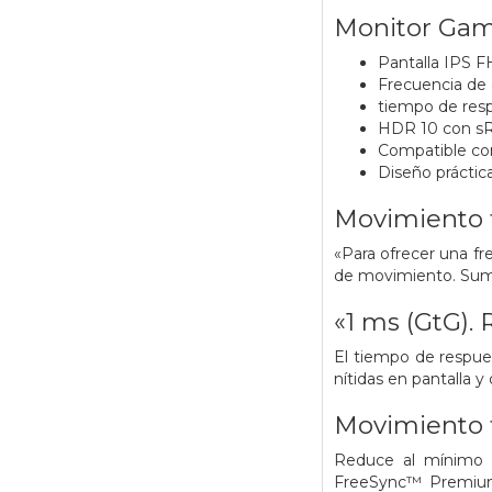
Monitor Gam
Pantalla IPS F
Frecuencia de 
tiempo de resp
HDR 10 con sRG
Compatible c
Diseño práctic
Movimiento f
«Para ofrecer una fr
de movimiento.
Sum
«1 ms (GtG).
El tiempo de respue
nítidas en pantalla 
Movimiento 
Reduce al mínimo l
FreeSync™ Premium. 