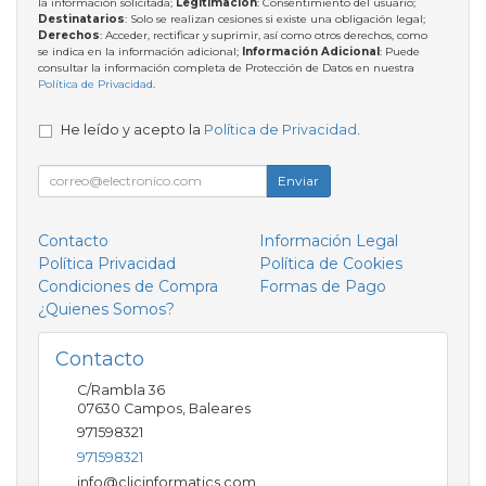
la información solicitada;
Legitimación
: Consentimiento del usuario;
Destinatarios
: Solo se realizan cesiones si existe una obligación legal;
Derechos
: Acceder, rectificar y suprimir, así como otros derechos, como
se indica en la información adicional;
Información Adicional
: Puede
consultar la información completa de Protección de Datos en nuestra
Política de Privacidad
.
He leído y acepto la
Política de Privacidad
.
Enviar
Contacto
Información Legal
Política Privacidad
Política de Cookies
Condiciones de Compra
Formas de Pago
¿Quienes Somos?
Contacto
C/Rambla 36
07630
Campos
,
Baleares
971598321
971598321
info@clicinformatics.com