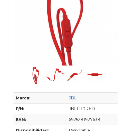
Marca:
JBL
P/N:
JBLT110RED
EAN:
6925281927638
Disponibilidad:
Disponible